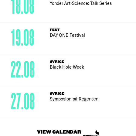
18.08
Yonder Art•Science: Talk Series
19.08
FEST
DAY ONE Festival
22.08
ØVRIGE
Black Hole Week
27.08
ØVRIGE
Symposion på Regensen
VIEW CALENDAR