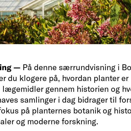
ing —
På denne særrundvisning i Bo
er du klogere på, hvordan planter er
 lægemidler gennem historien og h
aves samlinger i dag bidrager til fo
fokus på planternes botanik og histo
ualer og moderne forskning.