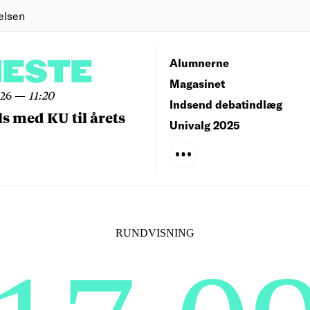
elsen
NESTE
Alumnerne
Magasinet
026
—
11:20
Indsend debatindlæg
ls med KU til årets
Univalg 2025
RUNDVISNING