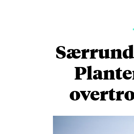
Særrundv
Plante
overtro