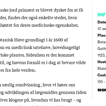
ke jord primært er blevet dyrket for at få
IN
der, findes der også enkelte steder, hvor
Date
 høstet for deres medicinske egenskaber.
17. s
Plac
otanisk Have grundlagt i år 1600 af
Bota
som en medicinsk urtehave, hovedsageligt
Goth
ske planter. Sidenhen er der kommet
1123
 til, og havens formål er i dag at bevare vilde
Host
Stat
er fra hele verden.
Cost
110 -
særlig rundvisning, hvor vi hører om
SIG
 og udviklingen af lægemidler gennem tiden
iver klogere på, hvordan vi har brugt – og