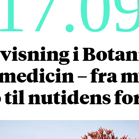
17.0
isning i Botan
medicin – fra m
 til nutidens f