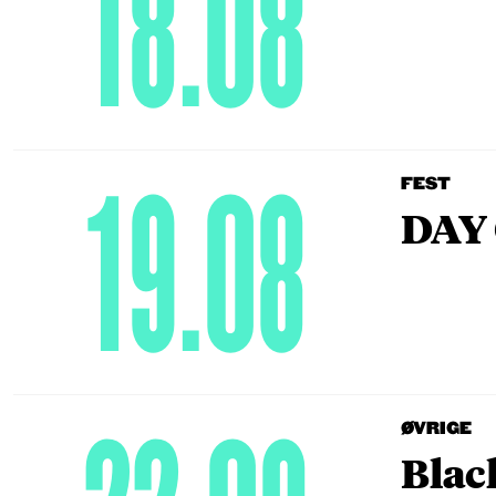
18.08
19.08
FEST
DAY 
ØVRIGE
Blac