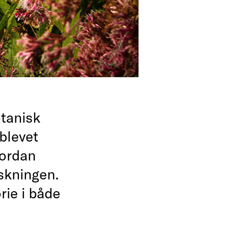
tanisk
 blevet
vordan
rskningen.
rie i både