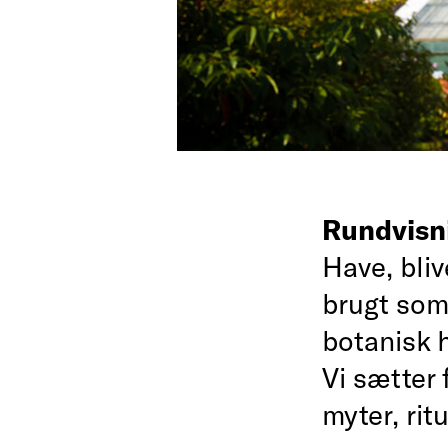
Rundvisn
Have, bliv
brugt som
botanisk h
Vi sætter 
myter, rit