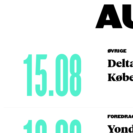
A
15.08
ØVRIGE
Delt
Købe
FOREDRA
Yond