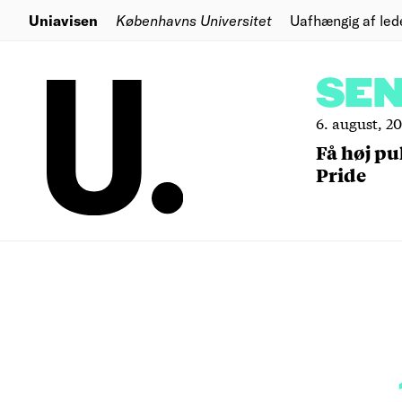
Uniavisen
Københavns Universitet
Uafhængig af led
SE
6. august, 2
Få høj pu
Pride