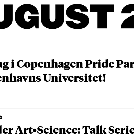
UGUST 
ag i Copenhagen Pride P
nhavns Universitet!
G
er Art•Science: Talk Seri