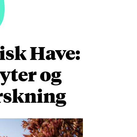
9
isk Have:
yter og
orskning