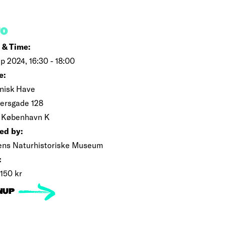
FO
 & Time:
ep 2024, 16:30 - 18:00
e:
nisk Have
ersgade 128
, København K
ed by:
ens Naturhistoriske Museum
:
 150 kr
NUP