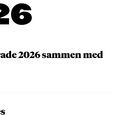
26
arade 2026 sammen med
es