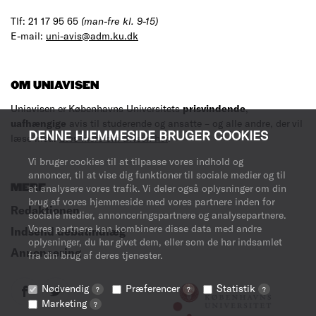
Tlf: 21 17 95 65
(man-fre kl. 9-15)
E-mail:
uni-avis@adm.ku.dk
OM UNIAVISEN
Uniavisen er Københavns Universitets
prisvindende
,
uafhængige
avis til studerende og ansatte – og alle andre, der vil
DENNE HJEMMESIDE BRUGER COOKIES
læse med.
Læs mere om avisen her
.
Vi bruger cookies til at tilpasse vores indhold og
annoncer, til at vise dig funktioner til sociale medier og til
MERE
at analysere vores trafik. Vi deler også oplysninger om din
brug af vores hjemmeside med vores partnere inden for
Redaktionen
sociale medier, annonceringspartnere og analysepartnere.
Vores partnere kan kombinere disse data med andre
Indsend debatindlæg
oplysninger, du har givet dem, eller som de har indsamlet
Annoncering
fra din brug af deres tjenester.
Nødvendig
Præferencer
Statistik
?
?
?
Marketing
?