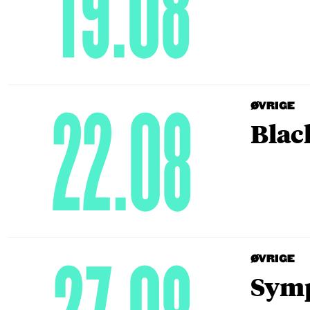
19.08
22.08
ØVRIGE
Blac
ØVRIGE
Symp