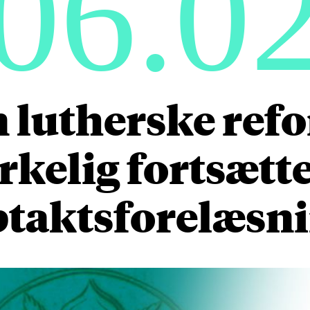
06.0
n lutherske ref
rkelig fortsætt
taktsforelæsn