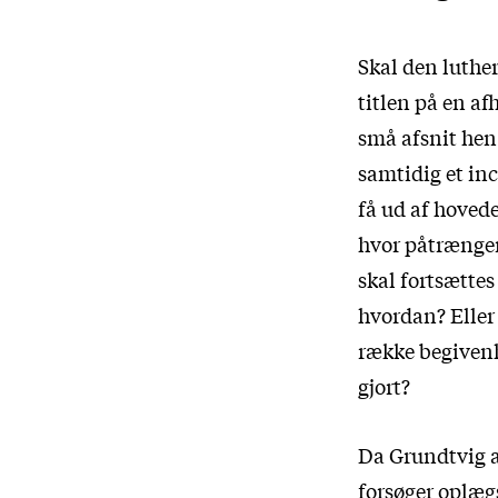
Skal den luther
titlen på en af
små afsnit hen
samtidig et in
få ud af hoved
hvor påtrængen
skal fortsættes
hvordan? Eller
række begivenh
gjort?
Da Grundtvig a
forsøger oplæg