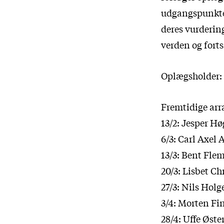
udgangspunkter
deres vurderin
verden og fort
Oplægsholder:
Fremtidige ar
13/2: Jesper H
6/3: Carl Axel
13/3: Bent Fle
20/3: Lisbet Ch
27/3: Nils Hol
3/4: Morten Fi
28/4: Uffe Øst