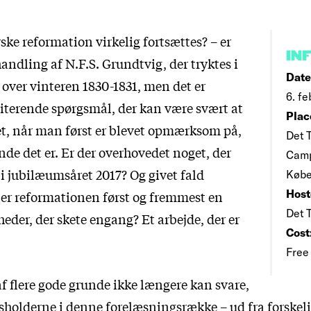
ske reformation virkelig fortsættes? – er
IN
handling af N.F.S. Grundtvig, der tryktes i
Date
 over vinteren 1830-1831, men det er
6. fe
citerende spørgsmål, der kan være svært at
Plac
et, når man først er blevet opmærksom på,
Det 
de det er. Er der overhovedet noget, der
Camp
 i jubilæumsåret 2017? Og givet fald
Købe
Host
 er reformationen først og fremmest en
Det 
eder, der skete engang? Et arbejde, der er
Cost
Free
f flere gode grunde ikke længere kan svare,
sholderne i denne forelæsningsrække – ud fra forskeli