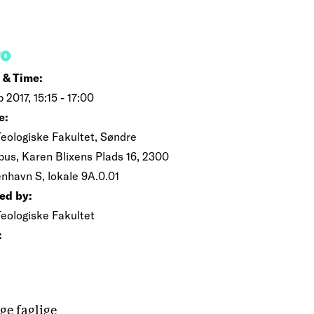
FO
 & Time:
b 2017, 15:15 - 17:00
e:
Teologiske Fakultet, Søndre
us, Karen Blixens Plads 16, 2300
nhavn S, lokale 9A.0.01
ed by:
Teologiske Fakultet
:
ge faglige