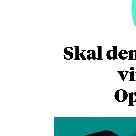
Skal de
vi
Op