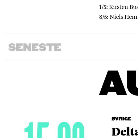
1/5: Kirsten B
8/5: Niels Hen
SENESTE
A
ØVRIGE
Delt