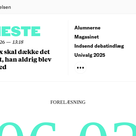
elsen
NESTE
Alumnerne
Magasinet
026
—
13:18
Indsend debatindlæg
x skal dække det
Univalg 2025
, han aldrig blev
ed
FORELÆSNING