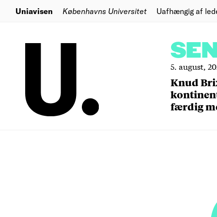
Uniavisen
Københavns Universitet
Uafhængig af led
SE
5. august, 2
Knud Bri
kontinent
færdig m