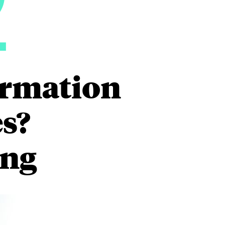
2
ormation
es?
ing