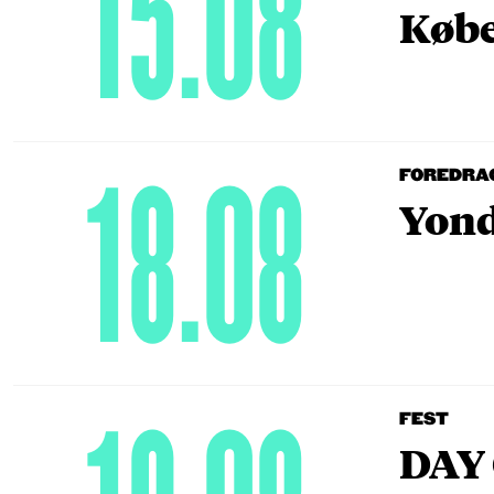
15.08
Købe
18.08
FOREDRA
Yond
FEST
DAY 