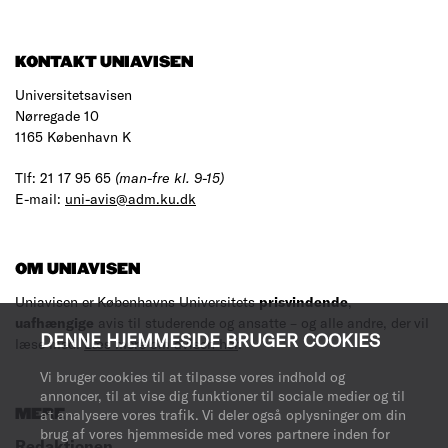
KONTAKT UNIAVISEN
Universitetsavisen
Nørregade 10
1165 København K
Tlf: 21 17 95 65
(man-fre kl. 9-15)
E-mail:
uni-avis@adm.ku.dk
OM UNIAVISEN
Uniavisen er Københavns Universitets
prisvindende
,
uafhængige
avis til studerende og ansatte – og alle andre, der vil
DENNE HJEMMESIDE BRUGER COOKIES
læse med.
Læs mere om avisen her
.
Vi bruger cookies til at tilpasse vores indhold og
annoncer, til at vise dig funktioner til sociale medier og til
MERE
at analysere vores trafik. Vi deler også oplysninger om din
brug af vores hjemmeside med vores partnere inden for
Redaktionen