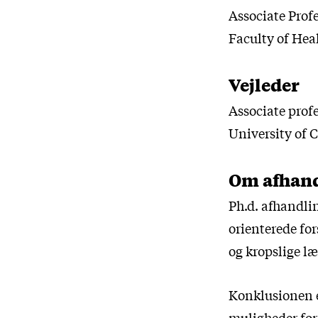
Associate Prof
Faculty of Hea
Vejleder
Associate prof
University of
Om afhan
Ph.d. afhandli
orienterede fo
og kropslige læ
Konklusionen e
muligheder for 