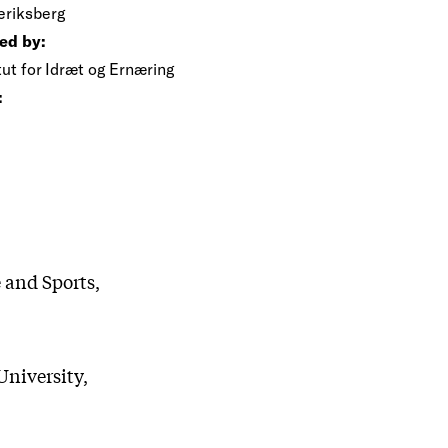
eriksberg
ed by:
tut for Idræt og Ernæring
:
e and Sports,
University,