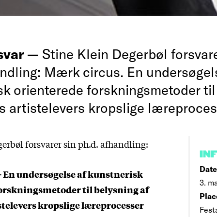
rsvar —
Stine Klein Degerbøl forsvare
andling: Mærk circus. En undersøgel
sk orienterede forskningsmetoder til
s artistelevers kropslige læreproce
erbøl forsvarer sin ph.d. afhandling:
IN
Date
–
En undersøgelse af kunstnerisk
3. ma
orskningsmetoder til belysning af
Plac
stelevers kropslige læreprocesser
Festa