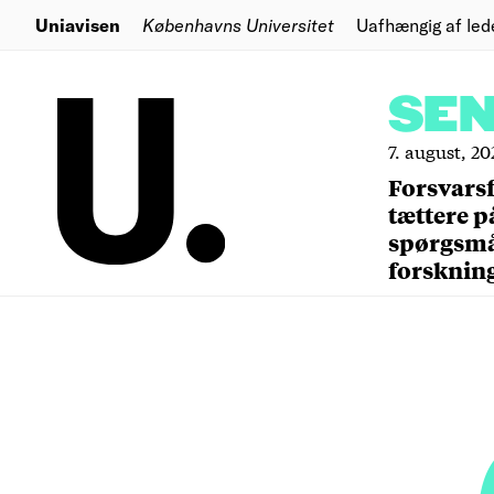
Uniavisen
Københavns Universitet
Uafhængig af led
SE
7. august, 20
Forsvars
tættere p
spørgsm
forsknin