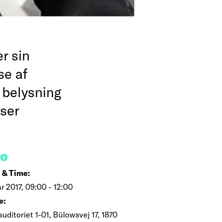
r sin
se af
 belysning
sser
FO
 & Time:
r 2017, 09:00 - 12:00
e:
uditoriet 1-01, Bülowsvej 17, 1870