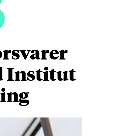
3
orsvarer
 Institut
ring