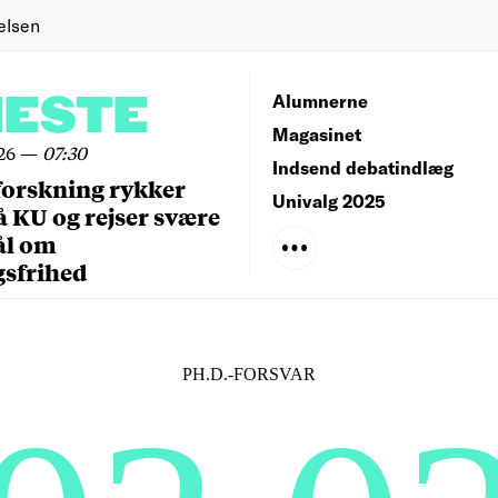
elsen
NESTE
Alumnerne
Magasinet
26
—
07:30
Indsend debatindlæg
forskning rykker
Univalg 2025
å KU og rejser svære
ål om
gsfrihed
PH.D.-FORSVAR