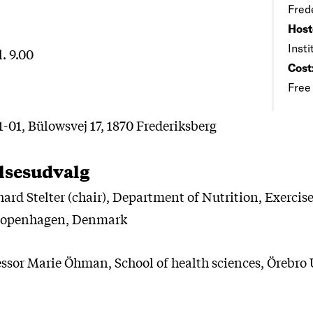
Fred
Host
Insti
l. 9.00
Cost
Free
1-01, Bülowsvej 17, 1870 Frederiksberg
sesudvalg
ard Stelter (chair), Department of Nutrition, Exercis
 Copenhagen, Denmark
essor Marie Öhman, School of health sciences, Örebro 