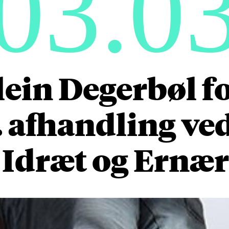
03.0
lein Degerbøl f
. afhandling ved
 Idræt og Ernæ