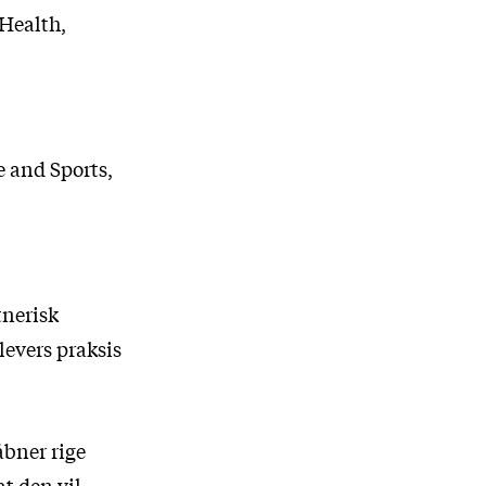
 Health,
e and Sports,
tnerisk
evers praksis
åbner rige
at den vil