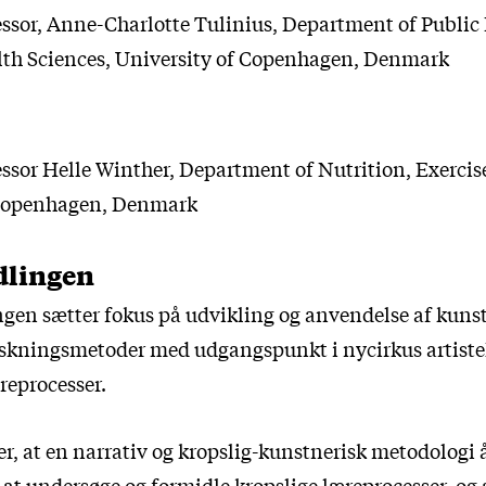
essor, Anne-Charlotte Tulinius, Department of Public
lth Sciences, University of Copenhagen, Denmark
essor Helle Winther, Department of Nutrition, Exercis
 Copenhagen, Denmark
dlingen
ngen sætter fokus på udvikling og anvendelse af kuns
rskningsmetoder med udgangspunkt i nycirkus artistel
reprocesser.
r, at en narrativ og kropslig-kunstnerisk metodologi 
at undersøge og formidle kropslige læreprocesser, og 