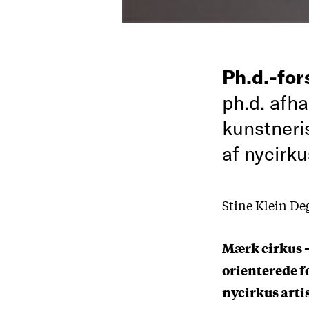
Ph.d.-fo
ph.d. afh
kunstneri
af nycirku
Stine Klein Deg
Mærk cirkus 
orienterede f
nycirkus arti