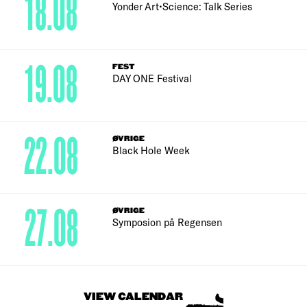
18.08
Yonder Art•Science: Talk Series
19.08
FEST
DAY ONE Festival
22.08
ØVRIGE
Black Hole Week
27.08
ØVRIGE
Symposion på Regensen
VIEW CALENDAR