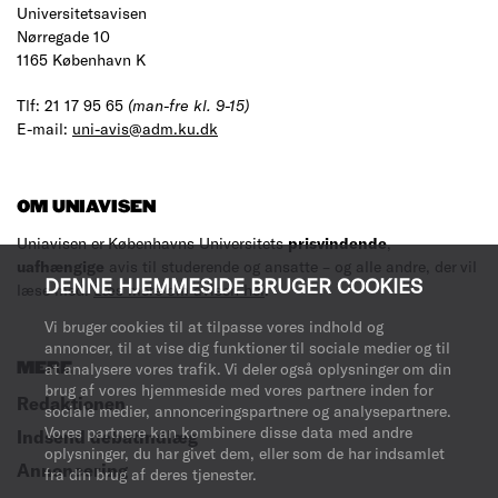
Universitetsavisen
Nørregade 10
1165 København K
Tlf: 21 17 95 65
(man-fre kl. 9-15)
E-mail:
uni-avis@adm.ku.dk
OM UNIAVISEN
Uniavisen er Københavns Universitets
prisvindende
,
uafhængige
avis til studerende og ansatte – og alle andre, der vil
DENNE HJEMMESIDE BRUGER COOKIES
læse med.
Læs mere om avisen her
.
Vi bruger cookies til at tilpasse vores indhold og
annoncer, til at vise dig funktioner til sociale medier og til
MERE
at analysere vores trafik. Vi deler også oplysninger om din
brug af vores hjemmeside med vores partnere inden for
Redaktionen
sociale medier, annonceringspartnere og analysepartnere.
Vores partnere kan kombinere disse data med andre
Indsend debatindlæg
oplysninger, du har givet dem, eller som de har indsamlet
Annoncering
fra din brug af deres tjenester.