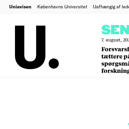
Uniavisen
Københavns Universitet
Uafhængig af led
SE
7. august, 20
Forsvars
tættere p
spørgsm
forsknin