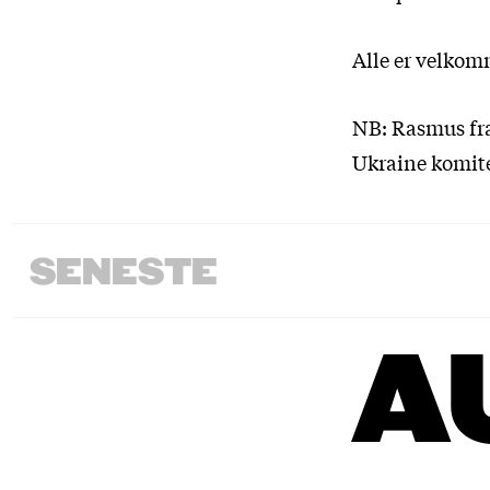
Alle er velkom
NB: Rasmus frab
Ukraine komité
SENESTE
A