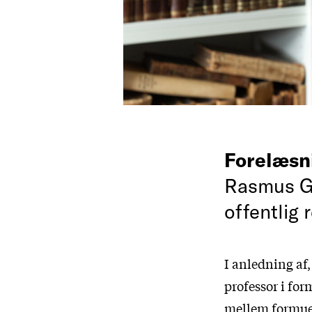
Forelæsn
Rasmus Gr
offentlig 
I anledning af
professor i fo
mellem formuere