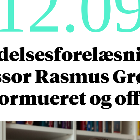
12.0
delsesforelæsn
ssor Rasmus Gr
ormueret og offe