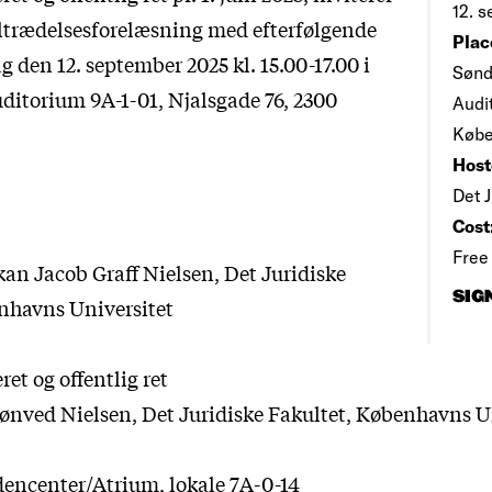
12. s
tiltrædelsesforelæsning med efterfølgende
Plac
g den 12. september 2025 kl. 15.00-17.00 i
Sønd
itorium 9A-1-01, Njalsgade 76, 2300
Audi
Købe
Host
Det J
Cost
Free
kan Jacob Graff Nielsen, Det Juridiske
SIG
nhavns Universitet
et og offentlig ret
nved Nielsen, Det Juridiske Fakultet, Københavns U
dencenter/Atrium, lokale 7A-0-14