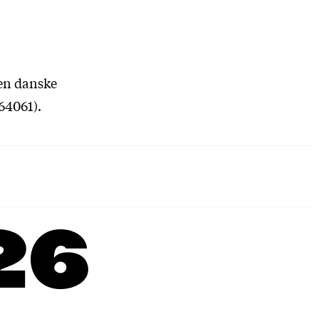
Den danske
64061).
26