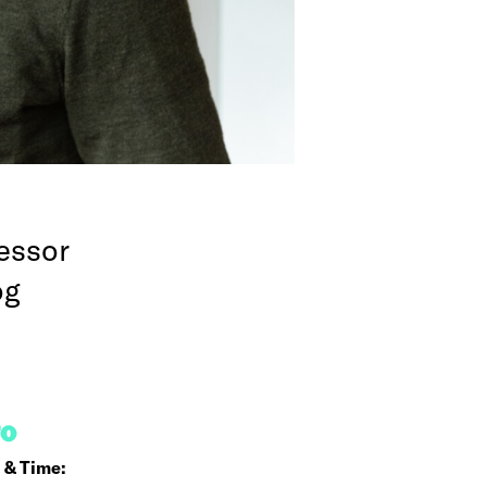
essor
og
FO
 & Time: