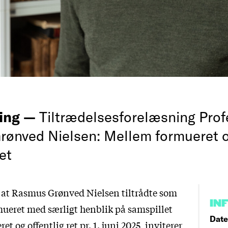
ing —
Tiltrædelsesforelæsning Prof
ønved Nielsen: Mellem formueret 
ret
, at Rasmus Grønved Nielsen tiltrådte som
IN
rmueret med særligt henblik på samspillet
Date
t og offentlig ret pr. 1. juni 2025, inviterer