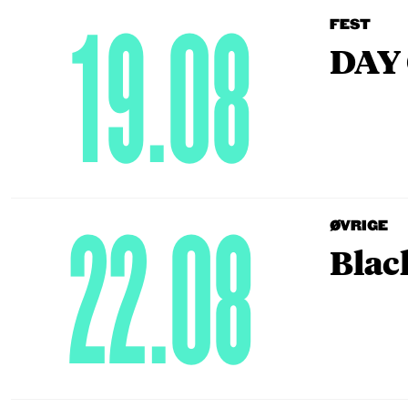
19.08
FEST
DAY 
22.08
ØVRIGE
Blac