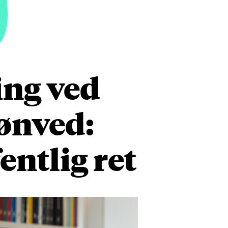
9
ing ved
ønved:
ntlig ret