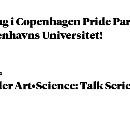
ag i Copenhagen Pride P
nhavns Universitet!
G
er Art•Science: Talk Seri