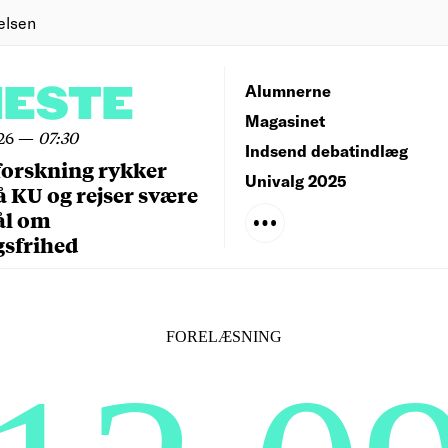
elsen
NESTE
Alumnerne
Magasinet
26
—
07:30
Indsend debatindlæg
forskning rykker
Univalg 2025
å KU og rejser svære
ål om
gsfrihed
FORELÆSNING