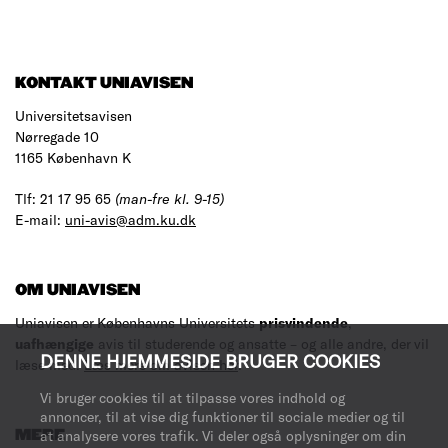
KONTAKT UNIAVISEN
Universitetsavisen
Nørregade 10
1165 København K
Tlf: 21 17 95 65
(man-fre kl. 9-15)
E-mail:
uni-avis@adm.ku.dk
OM UNIAVISEN
Uniavisen er Københavns Universitets
prisvindende
,
uafhængige
avis til studerende og ansatte – og alle andre, der vil
DENNE HJEMMESIDE BRUGER COOKIES
læse med.
Læs mere om avisen her
.
Vi bruger cookies til at tilpasse vores indhold og
annoncer, til at vise dig funktioner til sociale medier og til
at analysere vores trafik. Vi deler også oplysninger om din
MERE