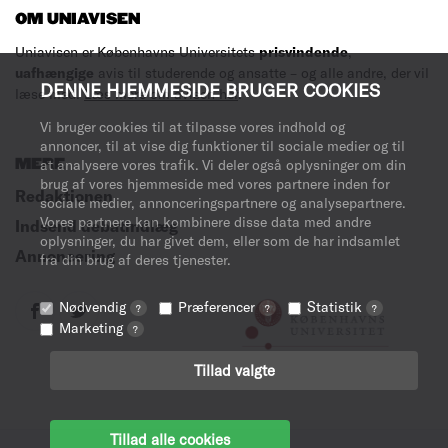
OM UNIAVISEN
Uniavisen er Københavns Universitets
prisvindende
,
uafhængige
avis til studerende og ansatte – og alle andre, der vil
DENNE HJEMMESIDE BRUGER COOKIES
læse med.
Læs mere om avisen her
.
Vi bruger cookies til at tilpasse vores indhold og
annoncer, til at vise dig funktioner til sociale medier og til
MERE
at analysere vores trafik. Vi deler også oplysninger om din
brug af vores hjemmeside med vores partnere inden for
Redaktionen
sociale medier, annonceringspartnere og analysepartnere.
Vores partnere kan kombinere disse data med andre
Indsend debatindlæg
oplysninger, du har givet dem, eller som de har indsamlet
Annoncering
fra din brug af deres tjenester.
Nødvendig
Præferencer
Statistik
?
?
?
Marketing
?
Tillad valgte
Tillad alle cookies