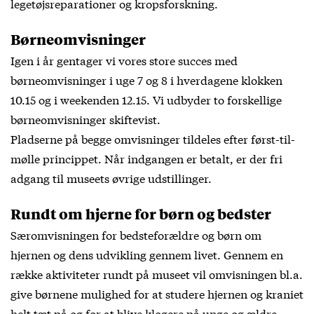
legetøjsreparationer og kropsforskning.
Børneomvisninger
Igen i år gentager vi vores store succes med
børneomvisninger i uge 7 og 8 i hverdagene klokken
10.15 og i weekenden 12.15. Vi udbyder to forskellige
børneomvisninger skiftevist.
Pladserne på begge omvisninger tildeles efter først-til-
mølle princippet. Når indgangen er betalt, er der fri
adgang til museets øvrige udstillinger.
Rundt om hjerne for børn og bedster
Særomvisningen for bedsteforældre og børn om
hjernen og dens udvikling gennem livet. Gennem en
række aktiviteter rundt på museet vil omvisningen bl.a.
give børnene mulighed for at studere hjernen og kraniet
helt tæt på og for at blive klogere på unge og ældre