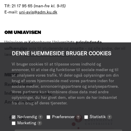
Tlf: 21 17 95 65
(man-fre kl. 9-15)
E-mail:
uni-avis@adm.ku.dk
OM UNIAVISEN
Uniavisen er Københavns Universitets
prisvindende
,
uafhængige
avis til studerende og ansatte – og alle andre, der vil
DENNE HJEMMESIDE BRUGER COOKIES
læse med.
Læs mere om avisen her
.
Vi bruger cookies til at tilpasse vores indhold og
annoncer, til at vise dig funktioner til sociale medier og til
MERE
at analysere vores trafik. Vi deler også oplysninger om din
brug af vores hjemmeside med vores partnere inden for
Redaktionen
sociale medier, annonceringspartnere og analysepartnere.
Vores partnere kan kombinere disse data med andre
Indsend debatindlæg
oplysninger, du har givet dem, eller som de har indsamlet
Annoncering
fra din brug af deres tjenester.
Nødvendig
Præferencer
Statistik
?
?
?
Marketing
?