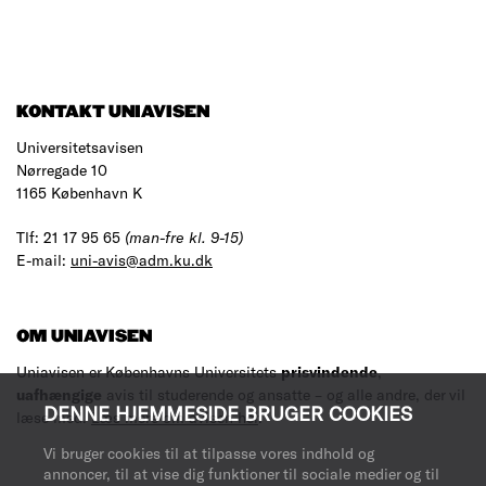
KONTAKT UNIAVISEN
Universitetsavisen
Nørregade 10
1165 København K
Tlf: 21 17 95 65
(man-fre kl. 9-15)
E-mail:
uni-avis@adm.ku.dk
OM UNIAVISEN
Uniavisen er Københavns Universitets
prisvindende
,
uafhængige
avis til studerende og ansatte – og alle andre, der vil
DENNE HJEMMESIDE BRUGER COOKIES
læse med.
Læs mere om avisen her
.
Vi bruger cookies til at tilpasse vores indhold og
annoncer, til at vise dig funktioner til sociale medier og til