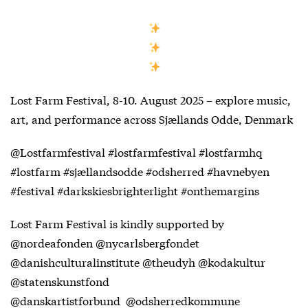
Lost Farm Festival, 8-10. August 2025 – explore music,
art, and performance across Sjællands Odde, Denmark
@Lostfarmfestival #lostfarmfestival #lostfarmhq
#lostfarm #sjællandsodde #odsherred #havnebyen
#festival #darkskiesbrighterlight #onthemargins
Lost Farm Festival is kindly supported by
@nordeafonden @nycarlsbergfondet
@danishculturalinstitute @theudyh @kodakultur
@statenskunstfond
@danskartistforbund @odsherredkommune