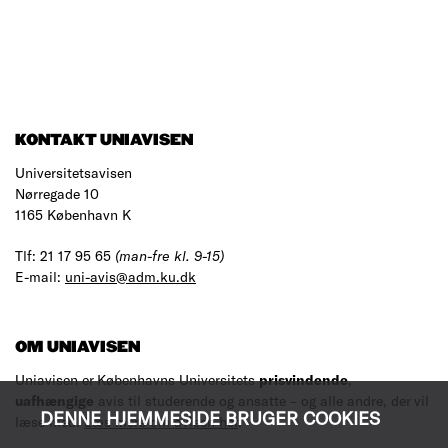
KONTAKT UNIAVISEN
Universitetsavisen
Nørregade 10
1165 København K
Tlf: 21 17 95 65
(man-fre kl. 9-15)
E-mail:
uni-avis@adm.ku.dk
OM UNIAVISEN
Uniavisen er Københavns Universitets
prisvindende
,
uafhængige
avis til studerende og ansatte – og alle andre, der vil
DENNE HJEMMESIDE BRUGER COOKIES
læse med.
Læs mere om avisen her
.