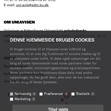
E-mail:
uni-avis@adm.ku.dk
OM UNIAVISEN
Uniavisen er Københavns Universitets
prisvindende
,
uafhængige
avis til studerende og ansatte – og alle andre, der vil
DENNE HJEMMESIDE BRUGER COOKIES
læse med.
Læs mere om avisen her
.
Vi bruger cookies til at tilpasse vores indhold og
annoncer, til at vise dig funktioner til sociale medier og til
MERE
at analysere vores trafik. Vi deler også oplysninger om din
brug af vores hjemmeside med vores partnere inden for
Redaktionen
sociale medier, annonceringspartnere og analysepartnere.
Vores partnere kan kombinere disse data med andre
Indsend debatindlæg
oplysninger, du har givet dem, eller som de har indsamlet
Annoncering
fra din brug af deres tjenester.
Nødvendig
Præferencer
Statistik
?
?
?
Marketing
?
Tillad valgte