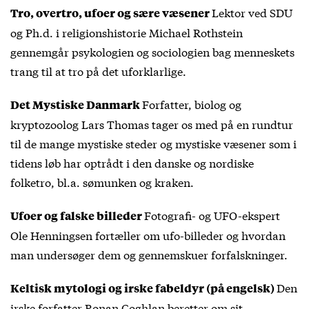
Lektor ved SDU
Tro, overtro, ufoer og sære væsener
og Ph.d. i religionshistorie Michael Rothstein
gennemgår psykologien og sociologien bag menneskets
trang til at tro på det uforklarlige.
Forfatter, biolog og
Det Mystiske Danmark
kryptozoolog Lars Thomas tager os med på en rundtur
til de mange mystiske steder og mystiske væsener som i
tidens løb har optrådt i den danske og nordiske
folketro, bl.a. sømunken og kraken.
Fotografi- og UFO-ekspert
Ufoer og falske billeder
Ole Henningsen fortæller om ufo-billeder og hvordan
man undersøger dem og gennemskuer forfalskninger.
Den
Keltisk mytologi og irske fabeldyr (på engelsk)
irske forfatter Ronan Coghlan beretter om sit