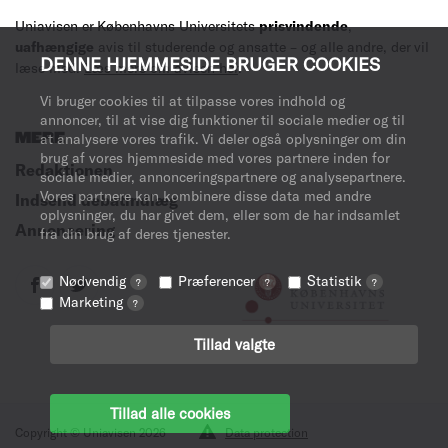
Uniavisen er Københavns Universitets
prisvindende
,
uafhængige
avis til studerende og ansatte – og alle andre, der vil
DENNE HJEMMESIDE BRUGER COOKIES
læse med.
Læs mere om avisen her
.
Vi bruger cookies til at tilpasse vores indhold og
annoncer, til at vise dig funktioner til sociale medier og til
MERE
at analysere vores trafik. Vi deler også oplysninger om din
brug af vores hjemmeside med vores partnere inden for
Redaktionen
sociale medier, annonceringspartnere og analysepartnere.
Vores partnere kan kombinere disse data med andre
Indsend debatindlæg
oplysninger, du har givet dem, eller som de har indsamlet
Annoncering
fra din brug af deres tjenester.
Nødvendig
Præferencer
Statistik
?
?
?
Marketing
?
Tillad valgte
Tillad alle cookies
Copyright © Uniavisen 2026
Data protection