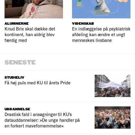
ALUMNERNE
VIDENSKAB
Knud Brix skal dække det
En indlæggelse på psykiatrisk
kontinent, han aldrig blev
afdeling kan ændre et ungt
færdig med
menneskes livsbane
SENESTE
STUDIELIV
Få høj puls med KU til årets Pride
UDDANNELSE
Drastisk fald i ansøgninger til KU's
datauddannelser: »De unge handler på
en forkert mavefornemmelse«