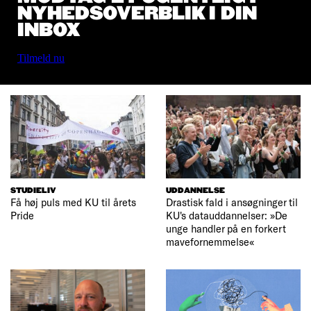
NYHEDSOVERBLIK I DIN
INBOX
Tilmeld nu
STUDIELIV
UDDANNELSE
Få høj puls med KU til årets
Drastisk fald i ansøgninger til
Pride
KU's datauddannelser: »De
unge handler på en forkert
mavefornemmelse«