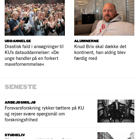
UDDANNELSE
ALUMNERNE
Drastisk fald i ansøgninger til
Knud Brix skal dække det
KU's datauddannelser: »De
kontinent, han aldrig blev
unge handler på en forkert
færdig med
mavefornemmelse«
SENESTE
ARBEJDSMILJØ
Forsvarsforskning rykker tættere på KU
og rejser svære spørgsmål om
forskningsfrihed
STUDIELIV