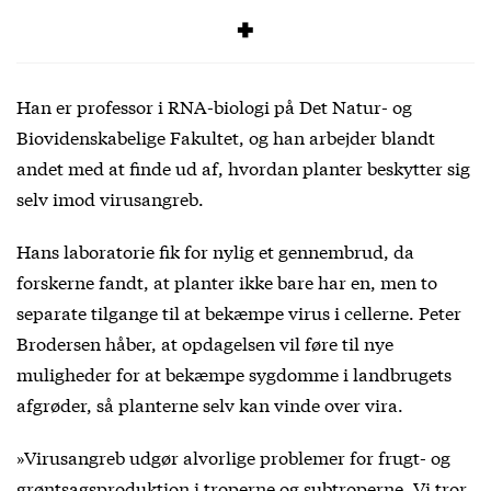
periode på op til seks år.
Han er professor i RNA-biologi på Det Natur- og
Biovidenskabelige Fakultet, og han arbejder blandt
andet med at finde ud af, hvordan planter beskytter sig
selv imod virusangreb.
Hans laboratorie fik for nylig et gennembrud, da
forskerne fandt, at planter ikke bare har en, men to
separate tilgange til at bekæmpe virus i cellerne. Peter
Brodersen håber, at opdagelsen vil føre til nye
muligheder for at bekæmpe sygdomme i landbrugets
afgrøder, så planterne selv kan vinde over vira.
»Virusangreb udgør alvorlige problemer for frugt- og
grøntsagsproduktion i troperne og subtroperne. Vi tror,