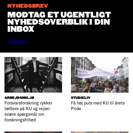
NYHEDSBREV
MODTAG ET UGENTLIGT
NYHEDSOVERBLIK I DIN
INBOX
Tilmeld nu
ARBEJDSMILJØ
STUDIELIV
Forsvarsforskning rykker
Få høj puls med KU til årets
tættere på KU og rejser
Pride
svære spørgsmål om
forskningsfrihed