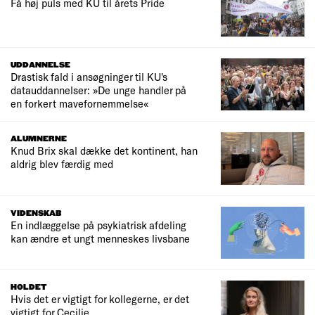
Få høj puls med KU til årets Pride
UDDANNELSE
Drastisk fald i ansøgninger til KU's
datauddannelser: »De unge handler på
en forkert mavefornemmelse«
ALUMNERNE
Knud Brix skal dække det kontinent, han
aldrig blev færdig med
VIDENSKAB
En indlæggelse på psykiatrisk afdeling
kan ændre et ungt menneskes livsbane
HOLDET
Hvis det er vigtigt for kollegerne, er det
vigtigt for Cecilie