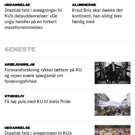
UDDANNELSE
ALUMNERNE
Drastisk fald i ansøgninger til
Knud Brix skal dække det
KU's datauddannelser: »De
kontinent, han aldrig blev
unge handler på en forkert
færdig med
mavefornemmelse«
SENESTE
ARBEJDSMILJØ
Forsvarsforskning rykker tættere på KU
og rejser svære spørgsmål om
forskningsfrihed
STUDIELIV
Få høj puls med KU til årets Pride
UDDANNELSE
Drastisk fald i ansøgninger til KU's