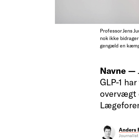
Professor Jens Ju
nok ikke bidrager
gengæld en kæmp
Navne —
GLP-1 har
overvægt 
Lægeforen
Anders 
Journalist