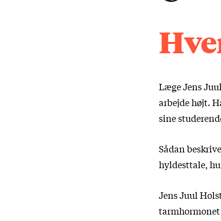
Hv
Læge Jens Juul
arbejde højt. H
sine studerend
Sådan beskrive
hyldesttale, hu
Jens Juul Hols
tarmhormonet 