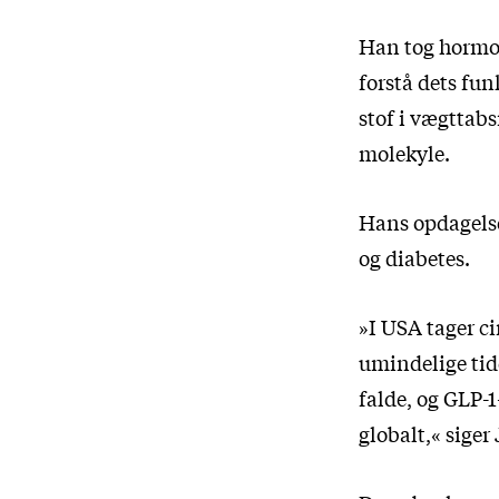
Han tog hormone
forstå dets fun
stof i vægttab
molekyle.
Hans opdagelse
og diabetes.
»I USA tager ci
umindelige tid
falde, og GLP-
globalt,« siger