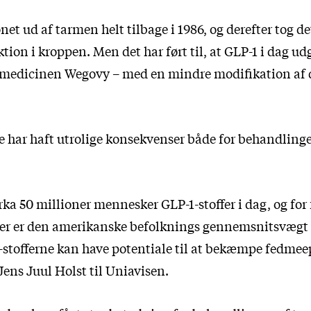
t ud af tarmen helt tilbage i 1986, og derefter tog d
ktion i kroppen. Men det har ført til, at GLP-1 i dag ud
smedicinen Wegovy – med en mindre modifikation af 
 har haft utrolige konsekvenser både for behandling
rka 50 millioner mennesker GLP-1-stoffer i dag, og for 
er er den amerikanske befolknings gennemsnitsvægt
1-stofferne kan have potentiale til at bekæmpe fedme
 Jens Juul Holst til Uniavisen.