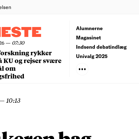
elsen
NESTE
Alumnerne
Magasinet
26
—
07:30
Indsend debatindlæg
forskning rykker
Univalg 2025
å KU og rejser svære
ål om
gsfrihed
—
10:13
skeren bag