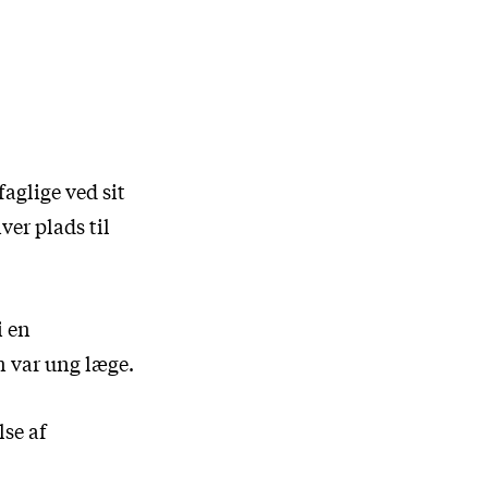
aglige ved sit
ver plads til
i en
n var ung læge.
lse af