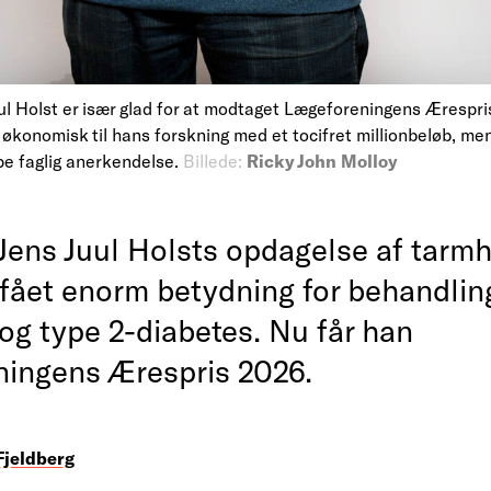
ul Holst er især glad for at modtaget Lægeforeningens Ærespri
 økonomisk til hans forskning med et tocifret millionbeløb, men 
e faglig anerkendelse.
Billede:
Ricky John Molloy
Jens Juul Holsts opdagelse af tar
 fået enorm betydning for behandlin
og type 2-diabetes. Nu får han
ingens Ærespris 2026.
Fjeldberg