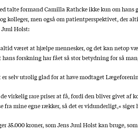
hed talte formand Camilla Rathcke ikke kun om hans g
og kolleger, men også om patientperspektivet, der alt
s Juul Holst:
altid været at hjælpe mennesker, og det kan netop væ
t hans forskning har fået så stor betydning for så man
t er selv utrolig glad for at have modtaget Lægeforeni
 de virkelig rare priser at få, fordi den bliver givet af k
 fra mine egne rækker, så det er vidunderligt,« siger 
ger 35.000 kroner, som Jens Juul Holst kan bruge, som 