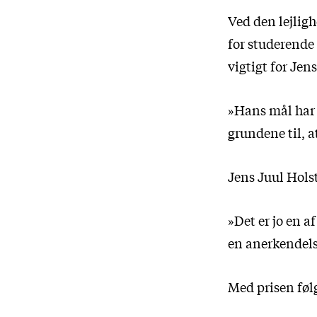
Ved den lejlig
for studerende 
vigtigt for Jen
»Hans mål har 
grundene til, a
Jens Juul Hols
»Det er jo en af
en anerkendelse
Med prisen føl