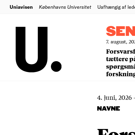
Uniavisen
Københavns Universitet
Uafhængig af led
SE
7. august, 20
Forsvars
tættere p
spørgsm
forsknin
4. juni, 2026
NAVNE
For