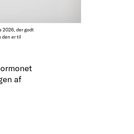
s 2026, der godt
den er til
mhormonet
gen af