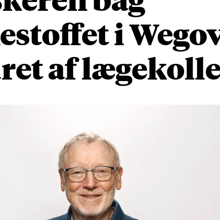
estoffet i Wego
et af lægekoll