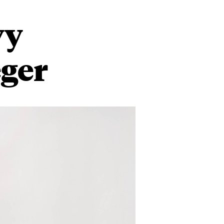
vy
eger