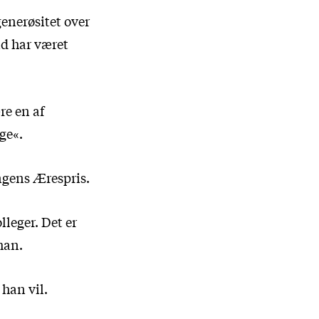
enerøsitet over
id har været
re en af
ge«.
ngens Ærespris.
olleger. Det er
han.
han vil.