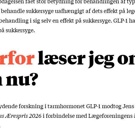
dagelsen fået stor betydning for behandlingen af typ
 behandle sukkersyge uafhængigt af dets effekt på l
ehandling i sig selv en effekt på sukkersyge. GLP-1 ha
på sukkersyge.
rfor
læser jeg 
 nu?
ydende forskning i tarmhormonet GLP-1 modtog Jens 
ns Ærespris 2026
i forbindelse med Lægeforeningens 
.