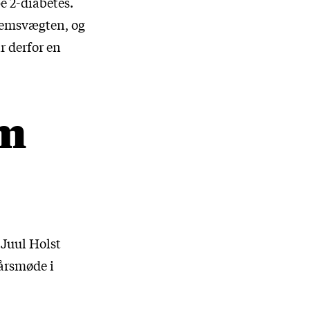
e 2-diabetes.
egemsvægten, og
r derfor en
om
Juul Holst
årsmøde i