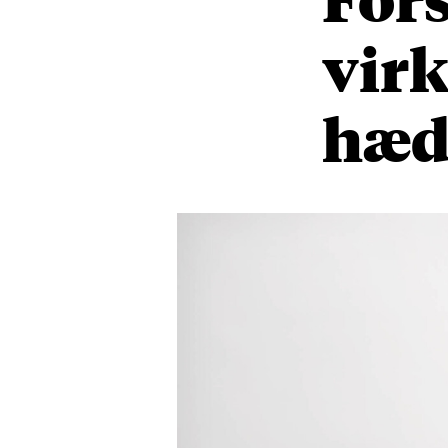
virk
hædr