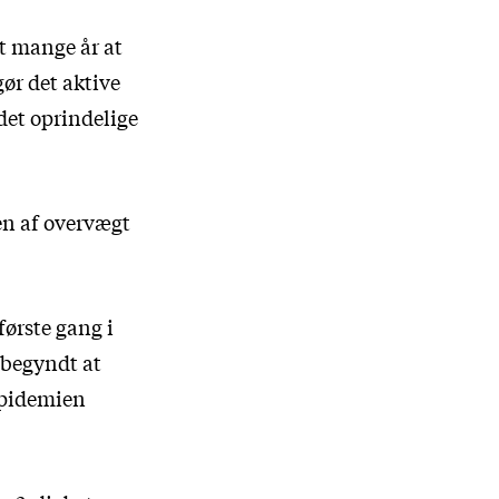
et mange år at
gør det aktive
det oprindelige
en af overvægt
første gang i
 begyndt at
epidemien