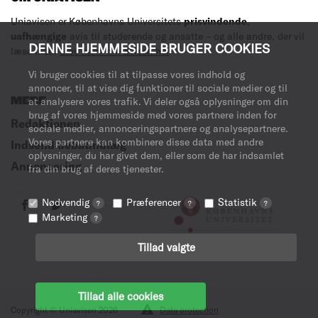
Uniavisen er Københavns Universitets
prisvindende
,
uafhængige
avis til studerende og ansatte – og alle andre, der vil
DENNE HJEMMESIDE BRUGER COOKIES
læse med.
Læs mere om avisen her
.
Vi bruger cookies til at tilpasse vores indhold og
annoncer, til at vise dig funktioner til sociale medier og til
at analysere vores trafik. Vi deler også oplysninger om din
MERE
brug af vores hjemmeside med vores partnere inden for
Redaktionen
sociale medier, annonceringspartnere og analysepartnere.
Vores partnere kan kombinere disse data med andre
Indsend debatindlæg
oplysninger, du har givet dem, eller som de har indsamlet
Annoncering
fra din brug af deres tjenester.
Nødvendig
Præferencer
Statistik
?
?
?
Marketing
?
Tillad valgte
Tillad alle cookies
Copyright © Uniavisen 2026
Data protection