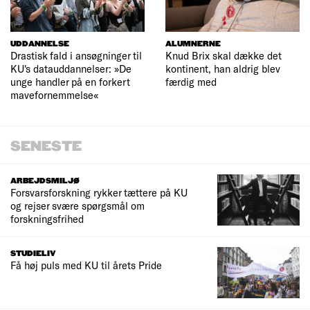
UDDANNELSE
ALUMNERNE
Drastisk fald i ansøgninger til
Knud Brix skal dække det
KU's datauddannelser: »De
kontinent, han aldrig blev
unge handler på en forkert
færdig med
mavefornemmelse«
SENESTE
ARBEJDSMILJØ
Forsvarsforskning rykker tættere på KU
og rejser svære spørgsmål om
forskningsfrihed
STUDIELIV
Få høj puls med KU til årets Pride