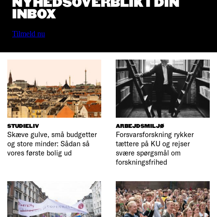
NYHEDSOVERBLIK I DIN
INBOX
Tilmeld nu
STUDIELIV
ARBEJDSMILJØ
Skæve gulve, små budgetter
Forsvarsforskning rykker
og store minder: Sådan så
tættere på KU og rejser
vores første bolig ud
svære spørgsmål om
forskningsfrihed