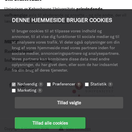
Uniavisen er Københavns Universitets
prisvindende
,
uafhængige
avis til studerende og ansatte – og alle andre, der vil
DENNE HJEMMESIDE BRUGER COOKIES
læse med.
Læs mere om avisen her
.
Vi bruger cookies til at tilpasse vores indhold og
annoncer, til at vise dig funktioner til sociale medier og til
at analysere vores trafik. Vi deler også oplysninger om din
MERE
brug af vores hjemmeside med vores partnere inden for
Redaktionen
sociale medier, annonceringspartnere og analysepartnere.
Vores partnere kan kombinere disse data med andre
Indsend debatindlæg
oplysninger, du har givet dem, eller som de har indsamlet
Annoncering
fra din brug af deres tjenester.
Nødvendig
Præferencer
Statistik
?
?
?
Marketing
?
Tillad valgte
Tillad alle cookies
Copyright © Uniavisen 2026
Data protection