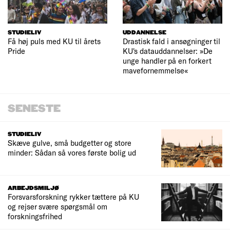
STUDIELIV
UDDANNELSE
Få høj puls med KU til årets
Drastisk fald i ansøgninger til
Pride
KU's datauddannelser: »De
unge handler på en forkert
mavefornemmelse«
SENESTE
STUDIELIV
Skæve gulve, små budgetter og store
minder: Sådan så vores første bolig ud
ARBEJDSMILJØ
Forsvarsforskning rykker tættere på KU
og rejser svære spørgsmål om
forskningsfrihed