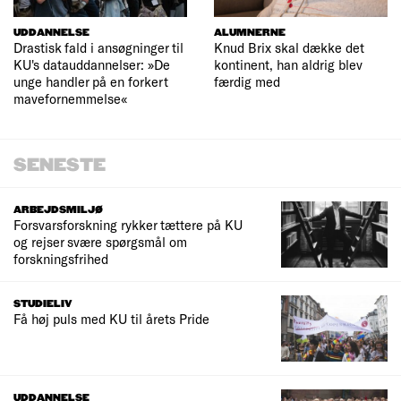
UDDANNELSE
ALUMNERNE
Drastisk fald i ansøgninger til
Knud Brix skal dække det
KU's datauddannelser: »De
kontinent, han aldrig blev
unge handler på en forkert
færdig med
mavefornemmelse«
SENESTE
ARBEJDSMILJØ
Forsvarsforskning rykker tættere på KU
og rejser svære spørgsmål om
forskningsfrihed
STUDIELIV
Få høj puls med KU til årets Pride
UDDANNELSE