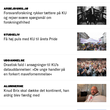
ARBEJDSMILJØ
Forsvarsforskning rykker tættere på KU
og rejser svære spørgsmål om
forskningsfrihed
STUDIELIV
Få høj puls med KU til årets Pride
UDDANNELSE
Drastisk fald i ansøgninger til KU's
datauddannelser: »De unge handler på
en forkert mavefornemmelse«
ALUMNERNE
Knud Brix skal dække det kontinent, han
aldrig blev færdig med