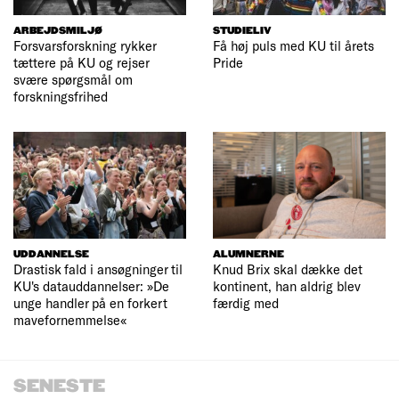
ARBEJDSMILJØ
STUDIELIV
Forsvarsforskning rykker
Få høj puls med KU til årets
tættere på KU og rejser
Pride
svære spørgsmål om
forskningsfrihed
UDDANNELSE
ALUMNERNE
Drastisk fald i ansøgninger til
Knud Brix skal dække det
KU's datauddannelser: »De
kontinent, han aldrig blev
unge handler på en forkert
færdig med
mavefornemmelse«
SENESTE