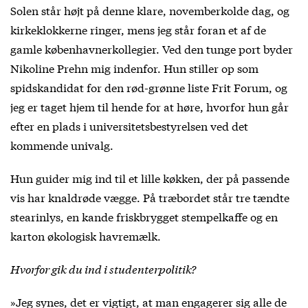
Solen står højt på denne klare, novemberkolde dag, og
kirkeklokkerne ringer, mens jeg står foran et af de
gamle københavnerkollegier. Ved den tunge port byder
Nikoline Prehn mig indenfor. Hun stiller op som
spidskandidat for den rød-grønne liste Frit Forum, og
jeg er taget hjem til hende for at høre, hvorfor hun går
efter en plads i universitetsbestyrelsen ved det
kommende univalg.
Hun guider mig ind til et lille køkken, der på passende
vis har knaldrøde vægge. På træbordet står tre tændte
stearinlys, en kande friskbrygget stempelkaffe og en
karton økologisk havremælk.
Hvorfor gik du ind i studenterpolitik?
»Jeg synes, det er vigtigt, at man engagerer sig alle de