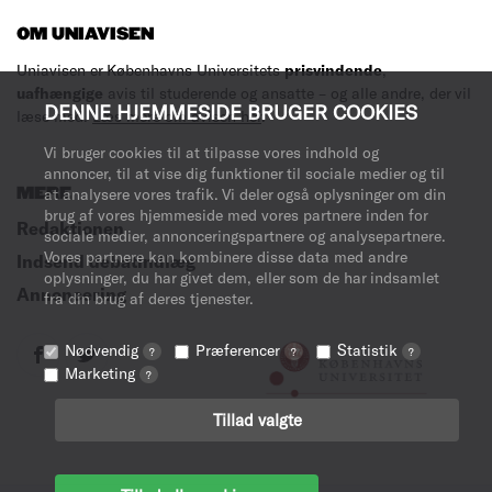
OM UNIAVISEN
Uniavisen er Københavns Universitets
prisvindende
,
uafhængige
avis til studerende og ansatte – og alle andre, der vil
DENNE HJEMMESIDE BRUGER COOKIES
læse med.
Læs mere om avisen her
.
Vi bruger cookies til at tilpasse vores indhold og
annoncer, til at vise dig funktioner til sociale medier og til
MERE
at analysere vores trafik. Vi deler også oplysninger om din
brug af vores hjemmeside med vores partnere inden for
Redaktionen
sociale medier, annonceringspartnere og analysepartnere.
Vores partnere kan kombinere disse data med andre
Indsend debatindlæg
oplysninger, du har givet dem, eller som de har indsamlet
Annoncering
fra din brug af deres tjenester.
Nødvendig
Præferencer
Statistik
?
?
?
Marketing
?
Tillad valgte