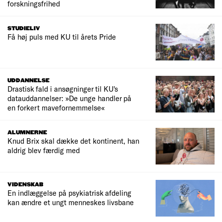
forskningsfrihed
STUDIELIV
Få høj puls med KU til årets Pride
UDDANNELSE
Drastisk fald i ansøgninger til KU's
datauddannelser: »De unge handler på
en forkert mavefornemmelse«
ALUMNERNE
Knud Brix skal dække det kontinent, han
aldrig blev færdig med
VIDENSKAB
En indlæggelse på psykiatrisk afdeling
kan ændre et ungt menneskes livsbane