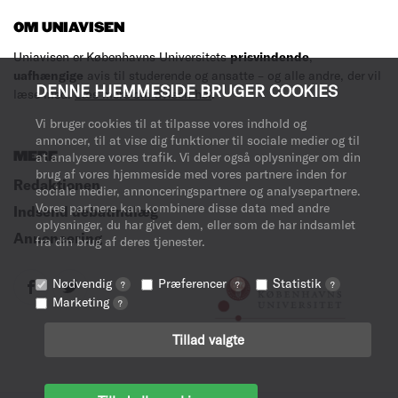
OM UNIAVISEN
Uniavisen er Københavns Universitets
prisvindende
,
uafhængige
avis til studerende og ansatte – og alle andre, der vil
DENNE HJEMMESIDE BRUGER COOKIES
læse med.
Læs mere om avisen her
.
Vi bruger cookies til at tilpasse vores indhold og
annoncer, til at vise dig funktioner til sociale medier og til
MERE
at analysere vores trafik. Vi deler også oplysninger om din
brug af vores hjemmeside med vores partnere inden for
Redaktionen
sociale medier, annonceringspartnere og analysepartnere.
Vores partnere kan kombinere disse data med andre
Indsend debatindlæg
oplysninger, du har givet dem, eller som de har indsamlet
Annoncering
fra din brug af deres tjenester.
Nødvendig
Præferencer
Statistik
?
?
?
Marketing
?
Tillad valgte