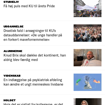
STUDIELIV
Få høj puls med KU til årets Pride
UDDANNELSE
Drastisk fald i ansøgninger til KU's
datauddannelser: »De unge handler på
en forkert mavefornemmelse«
ALUMNERNE
Knud Brix skal dække det kontinent, han
aldrig blev færdig med
VIDENSKAB
En indlæggelse på psykiatrisk afdeling
kan ændre et ungt menneskes livsbane
HOLDET
Hvis det er vigtigt for kollegerne, er det