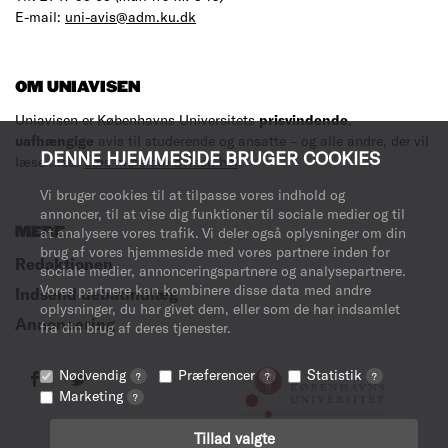
E-mail:
uni-avis@adm.ku.dk
OM UNIAVISEN
Uniavisen er Københavns Universitets
prisvindende
,
uafhængige
avis til studerende og ansatte – og alle andre, der vil
DENNE HJEMMESIDE BRUGER COOKIES
læse med.
Læs mere om avisen her
.
Vi bruger cookies til at tilpasse vores indhold og
annoncer, til at vise dig funktioner til sociale medier og til
MERE
at analysere vores trafik. Vi deler også oplysninger om din
brug af vores hjemmeside med vores partnere inden for
Redaktionen
sociale medier, annonceringspartnere og analysepartnere.
Vores partnere kan kombinere disse data med andre
Indsend debatindlæg
oplysninger, du har givet dem, eller som de har indsamlet
Annoncering
fra din brug af deres tjenester.
Nødvendig
Præferencer
Statistik
?
?
?
Marketing
?
Tillad valgte