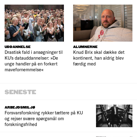
UDDANNELSE
ALUMNERNE
Drastisk fald i ansøgninger til
Knud Brix skal dække det
KU's datauddannelser: »De
kontinent, han aldrig blev
unge handler på en forkert
færdig med
mavefornemmelse«
SENESTE
ARBEJDSMILJØ
Forsvarsforskning rykker tættere på KU
og rejser svære spørgsmål om
forskningsfrihed