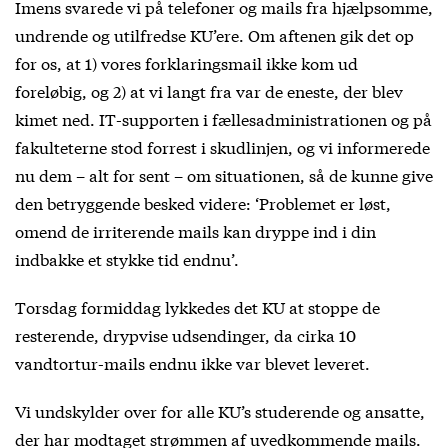
Imens svarede vi på telefoner og mails fra hjælpsomme,
undrende og utilfredse KU’ere. Om aftenen gik det op
for os, at 1) vores forklaringsmail ikke kom ud
foreløbig, og 2) at vi langt fra var de eneste, der blev
kimet ned. IT-supporten i fællesadministrationen og på
fakulteterne stod forrest i skudlinjen, og vi informerede
nu dem – alt for sent – om situationen, så de kunne give
den betryggende besked videre: ‘Problemet er løst,
omend de irriterende mails kan dryppe ind i din
indbakke et stykke tid endnu’.
Torsdag formiddag lykkedes det KU at stoppe de
resterende, drypvise udsendinger, da cirka 10
vandtortur-mails endnu ikke var blevet leveret.
Vi undskylder over for alle KU’s studerende og ansatte,
der har modtaget strømmen af uvedkommende mails.