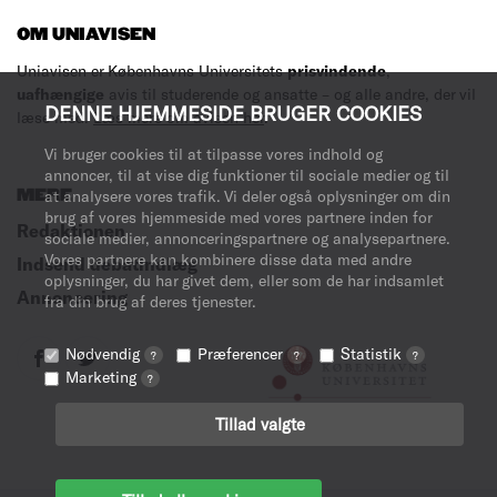
OM UNIAVISEN
Uniavisen er Københavns Universitets
prisvindende
,
uafhængige
avis til studerende og ansatte – og alle andre, der vil
DENNE HJEMMESIDE BRUGER COOKIES
læse med.
Læs mere om avisen her
.
Vi bruger cookies til at tilpasse vores indhold og
annoncer, til at vise dig funktioner til sociale medier og til
MERE
at analysere vores trafik. Vi deler også oplysninger om din
brug af vores hjemmeside med vores partnere inden for
Redaktionen
sociale medier, annonceringspartnere og analysepartnere.
Vores partnere kan kombinere disse data med andre
Indsend debatindlæg
oplysninger, du har givet dem, eller som de har indsamlet
Annoncering
fra din brug af deres tjenester.
Nødvendig
Præferencer
Statistik
?
?
?
Marketing
?
Tillad valgte