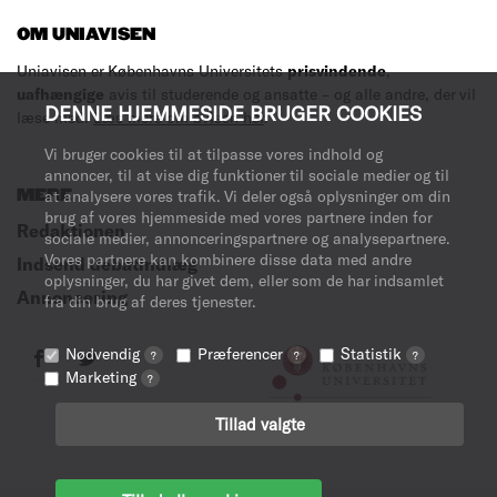
OM UNIAVISEN
Uniavisen er Københavns Universitets
prisvindende
,
uafhængige
avis til studerende og ansatte – og alle andre, der vil
DENNE HJEMMESIDE BRUGER COOKIES
læse med.
Læs mere om avisen her
.
Vi bruger cookies til at tilpasse vores indhold og
annoncer, til at vise dig funktioner til sociale medier og til
MERE
at analysere vores trafik. Vi deler også oplysninger om din
brug af vores hjemmeside med vores partnere inden for
Redaktionen
sociale medier, annonceringspartnere og analysepartnere.
Vores partnere kan kombinere disse data med andre
Indsend debatindlæg
oplysninger, du har givet dem, eller som de har indsamlet
Annoncering
fra din brug af deres tjenester.
Nødvendig
Præferencer
Statistik
?
?
?
Marketing
?
Tillad valgte