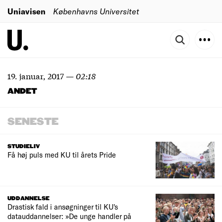
Uniavisen
Københavns Universitet
19. januar, 2017
—
02:18
ANDET
SENESTE
STUDIELIV
Få høj puls med KU til årets Pride
UDDANNELSE
Drastisk fald i ansøgninger til KU's
datauddannelser: »De unge handler på