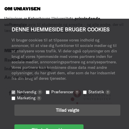
OM UNIAVISEN
Uniavisen er Københavns Universitets
prisvindende
,
uafhængige
avis til studerende og ansatte – og alle andre, der vil
DENNE HJEMMESIDE BRUGER COOKIES
læse med.
Læs mere om avisen her
.
Vi bruger cookies til at tilpasse vores indhold og
annoncer, til at vise dig funktioner til sociale medier og til
MERE
at analysere vores trafik. Vi deler også oplysninger om din
brug af vores hjemmeside med vores partnere inden for
Redaktionen
sociale medier, annonceringspartnere og analysepartnere.
Vores partnere kan kombinere disse data med andre
Indsend debatindlæg
oplysninger, du har givet dem, eller som de har indsamlet
Annoncering
fra din brug af deres tjenester.
Nødvendig
Præferencer
Statistik
?
?
?
Marketing
?
Tillad valgte