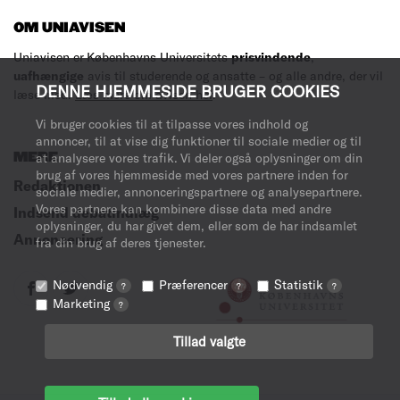
OM UNIAVISEN
Uniavisen er Københavns Universitets
prisvindende
,
uafhængige
avis til studerende og ansatte – og alle andre, der vil
DENNE HJEMMESIDE BRUGER COOKIES
læse med.
Læs mere om avisen her
.
Vi bruger cookies til at tilpasse vores indhold og
annoncer, til at vise dig funktioner til sociale medier og til
MERE
at analysere vores trafik. Vi deler også oplysninger om din
brug af vores hjemmeside med vores partnere inden for
Redaktionen
sociale medier, annonceringspartnere og analysepartnere.
Vores partnere kan kombinere disse data med andre
Indsend debatindlæg
oplysninger, du har givet dem, eller som de har indsamlet
Annoncering
fra din brug af deres tjenester.
Nødvendig
Præferencer
Statistik
?
?
?
Marketing
?
Tillad valgte