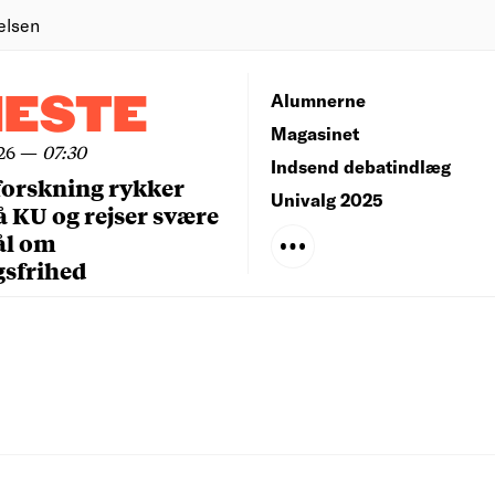
elsen
NESTE
Alumnerne
Magasinet
26
—
07:30
Indsend debatindlæg
forskning rykker
Univalg 2025
å KU og rejser svære
ål om
gsfrihed