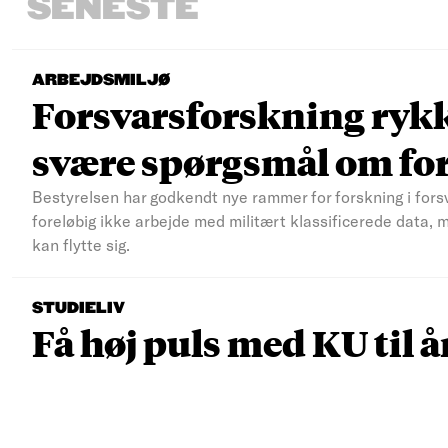
SENESTE
ARBEJDSMILJØ
Forsvarsforskning rykke
svære spørgsmål om fo
Bestyrelsen har godkendt nye rammer for forskning i fors
foreløbig ikke arbejde med militært klassificerede data, 
kan flytte sig.
STUDIELIV
Få høj puls med KU til å