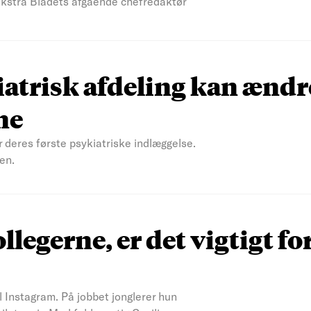
 Ekstra Bladets afgående chefredaktør
atrisk afdeling kan ændr
ne
r deres første psykiatriske indlæggelse.
en.
ollegerne, er det vigtigt fo
il Instagram. På jobbet jonglerer hun