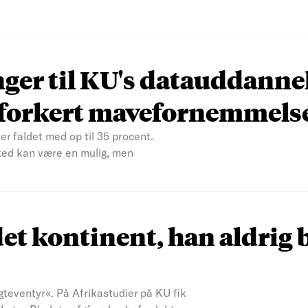
nger til KU's datauddanne
n forkert mavefornemmels
er faldet med op til 35 procent.
ked kan være en mulig, men
et kontinent, han aldrig 
teventyr«. På Afrikastudier på KU fik