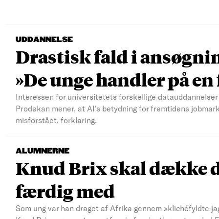
UDDANNELSE
Drastisk fald i ansøgni
»De unge handler på e
Interessen for universitetets forskellige datauddannelser 
Prodekan mener, at AI's betydning for fremtidens jobmar
misforstået, forklaring.
ALUMNERNE
Knud Brix skal dække d
færdig med
Som ung var han draget af Afrika gennem »klichéfyldte jag