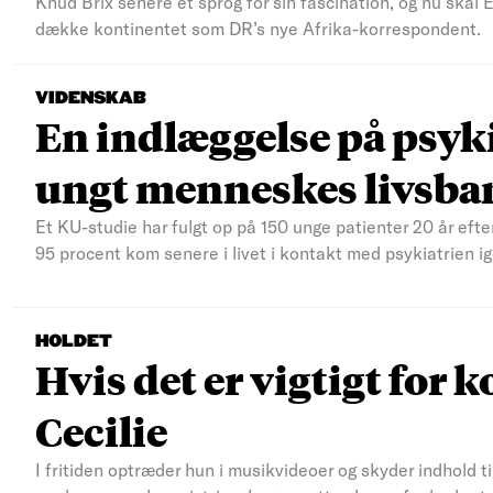
Knud Brix senere et sprog for sin fascination, og nu skal
dække kontinentet som DR’s nye Afrika-korrespondent.
VIDENSKAB
En indlæggelse på psyki
ungt menneskes livsba
Et KU-studie har fulgt op på 150 unge patienter 20 år efte
95 procent kom senere i livet i kontakt med psykiatrien ig
HOLDET
Hvis det er vigtigt for k
Cecilie
I fritiden optræder hun i musikvideoer og skyder indhold t