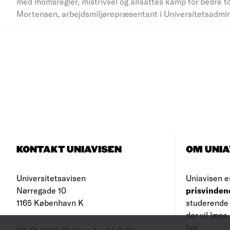
med momsregler, mistrivsel og ansattes kamp for bedre to
Mortensen, arbejdsmiljørepræsentant i Universitetsadmi
KONTAKT UNIAVISEN
OM UNIA
Universitetsavisen
Uniavisen e
Nørregade 10
prisvinden
1165 København K
studerende 
der vil læs
her
.