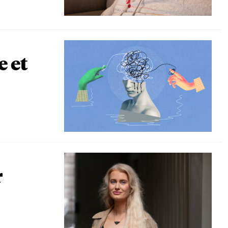
e et
r