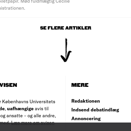
iletpapir. Mød fuldmægtig Cecilie
nistrationen.
SE FLERE ARTIKLER
VISEN
MERE
Redaktionen
r Københavns Universitets
de
,
uafhængige
avis til
Indsend debatindlæg
og ansatte – og alle andre,
Annoncering
e med.
Læs mere om avisen