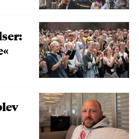
lser:
e«
blev