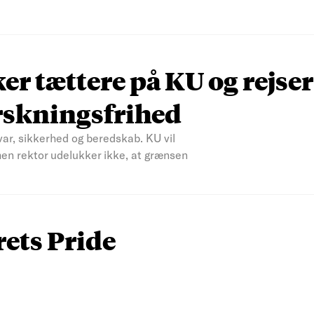
r tættere på KU og rejser
rskningsfrihed
var, sikkerhed og beredskab. KU vil
men rektor udelukker ikke, at grænsen
rets Pride