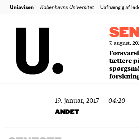
Uniavisen
Københavns Universitet
Uafhængig af led
SE
7. august, 20
Forsvars
tættere p
spørgsm
forsknin
19. januar, 2017
—
04:20
ANDET