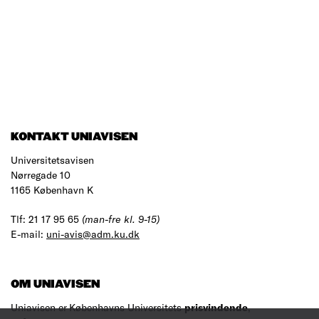
KONTAKT UNIAVISEN
Universitetsavisen
Nørregade 10
1165 København K
Tlf: 21 17 95 65
(man-fre kl. 9-15)
E-mail:
uni-avis@adm.ku.dk
OM UNIAVISEN
Uniavisen er Københavns Universitets
prisvindende
,