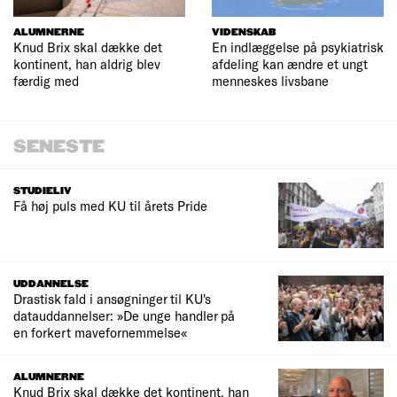
ALUMNERNE
VIDENSKAB
Knud Brix skal dække det
En indlæggelse på psykiatrisk
kontinent, han aldrig blev
afdeling kan ændre et ungt
færdig med
menneskes livsbane
SENESTE
STUDIELIV
Få høj puls med KU til årets Pride
UDDANNELSE
Drastisk fald i ansøgninger til KU's
datauddannelser: »De unge handler på
en forkert mavefornemmelse«
ALUMNERNE
Knud Brix skal dække det kontinent, han