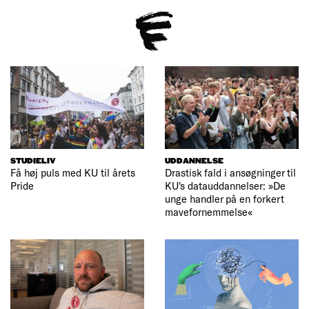
STUDIELIV
UDDANNELSE
Få høj puls med KU til årets
Drastisk fald i ansøgninger til
Pride
KU's datauddannelser: »De
unge handler på en forkert
mavefornemmelse«