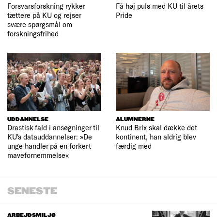
Forsvarsforskning rykker
Få høj puls med KU til årets
tættere på KU og rejser
Pride
svære spørgsmål om
forskningsfrihed
UDDANNELSE
ALUMNERNE
Drastisk fald i ansøgninger til
Knud Brix skal dække det
KU's datauddannelser: »De
kontinent, han aldrig blev
unge handler på en forkert
færdig med
mavefornemmelse«
SENESTE
ARBEJDSMILJØ