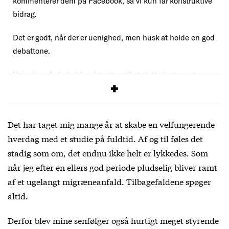
kommenterer dem på Facebook, så vi kun får konstruktive
bidrag.
Det er godt, når der er uenighed, men husk at holde en god
debattone.
Uniavisen forbeholder sig retten til at slette kommentarer,
der overskrider vores
debatregler
.
Det har taget mig mange år at skabe en velfungerende
hverdag med et studie på fuldtid. Af og til føles det
stadig som om, det endnu ikke helt er lykkedes. Som
når jeg efter en ellers god periode pludselig bliver ramt
af et ugelangt migræneanfald. Tilbagefaldene spøger
altid.
Derfor blev mine senfølger også hurtigt meget styrende