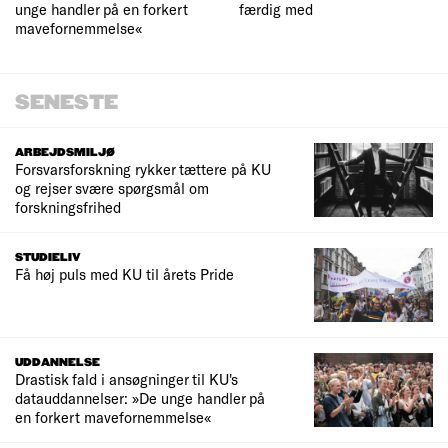
unge handler på en forkert
færdig med
mavefornemmelse«
SENESTE
ARBEJDSMILJØ
Forsvarsforskning rykker tættere på KU
og rejser svære spørgsmål om
forskningsfrihed
STUDIELIV
Få høj puls med KU til årets Pride
UDDANNELSE
Drastisk fald i ansøgninger til KU's
datauddannelser: »De unge handler på
en forkert mavefornemmelse«