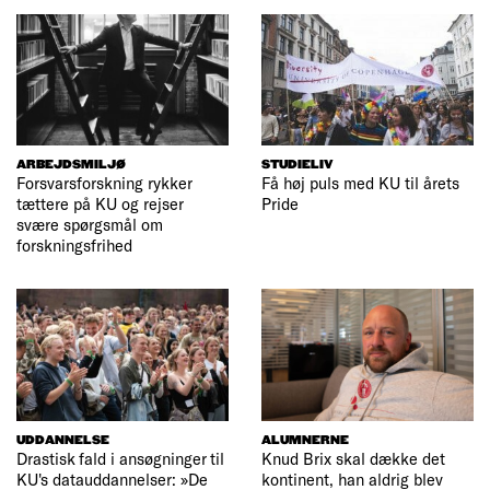
ARBEJDSMILJØ
STUDIELIV
Forsvarsforskning rykker
Få høj puls med KU til årets
tættere på KU og rejser
Pride
svære spørgsmål om
forskningsfrihed
UDDANNELSE
ALUMNERNE
Drastisk fald i ansøgninger til
Knud Brix skal dække det
KU's datauddannelser: »De
kontinent, han aldrig blev