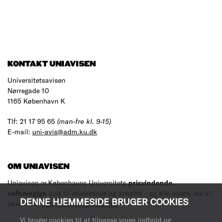
KONTAKT UNIAVISEN
Universitetsavisen
Nørregade 10
1165 København K
Tlf: 21 17 95 65
(man-fre kl. 9-15)
E-mail:
uni-avis@adm.ku.dk
OM UNIAVISEN
Uniavisen er Københavns Universitets
prisvindende
,
uafhængige
avis til studerende og ansatte – og alle andre, der vil
DENNE HJEMMESIDE BRUGER COOKIES
læse med.
Læs mere om avisen her
.
Vi bruger cookies til at tilpasse vores indhold og