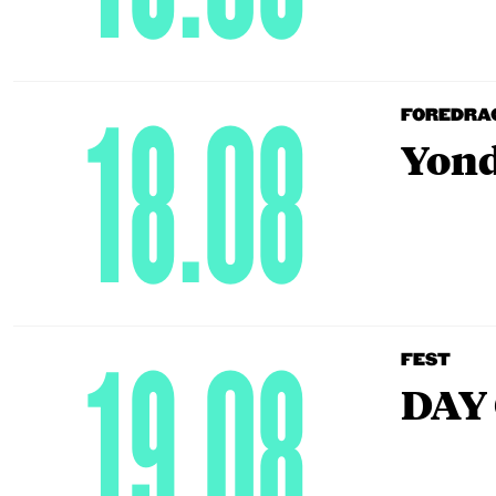
18.08
FOREDRA
Yond
19.08
FEST
DAY 