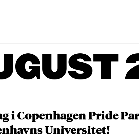
UGUST 
ag i Copenhagen Pride P
nhavns Universitet!