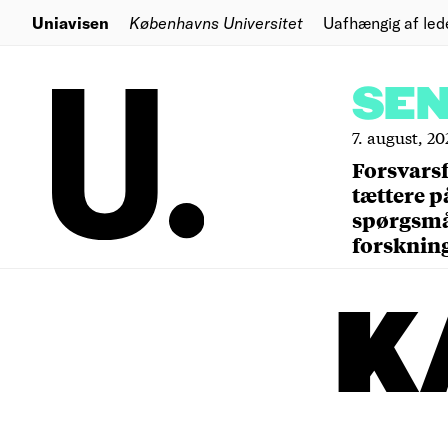
Uniavisen
Københavns Universitet
Uafhængig af led
SE
7. august, 20
Forsvars
tættere p
spørgsm
forsknin
K