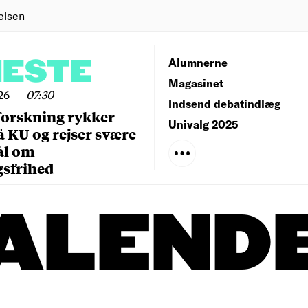
elsen
NESTE
Alumnerne
Magasinet
26
—
07:30
Indsend debatindlæg
forskning rykker
Univalg 2025
å KU og rejser svære
ål om
gsfrihed
ALEND