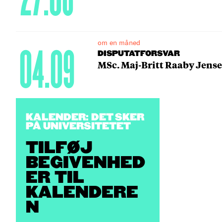
om en måned
04.09
DISPUTATFORSVAR
MSc. Maj-Britt Raaby Jense
KALENDER: DET SKER
PÅ UNIVERSITETET
TILFØJ
BEGIVENHED
ER TIL
KALENDERE
N