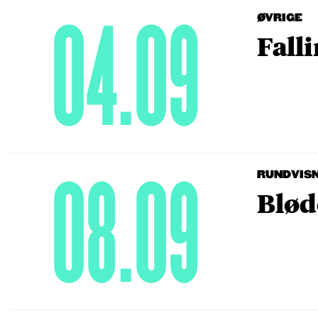
04.09
ØVRIGE
Fall
08.09
RUNDVIS
Blød