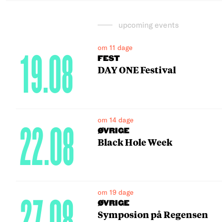
upcoming events
om 11 dage
19.08
FEST
DAY ONE Festival
om 14 dage
22.08
ØVRIGE
Black Hole Week
om 19 dage
27.08
ØVRIGE
Symposion på Regensen