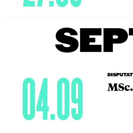
SEP
04.09
DISPUTA
MSc.