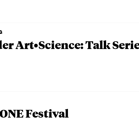
G
er Art•Science: Talk Seri
ONE Festival