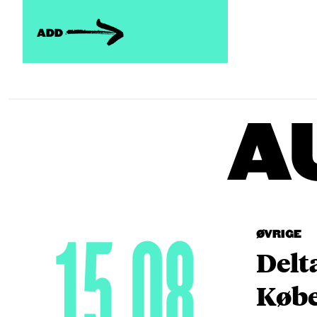
ADD
A
15.08
ØVRIGE
Delt
Købe