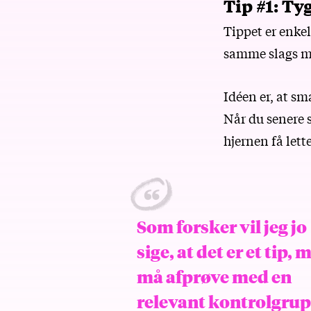
Tip #1: T
Tippet er enke
samme slags m
Idéen er, at sm
Når du senere 
hjernen få lett
Som forsker vil jeg jo
sige, at det er et tip, 
må afprøve med en
relevant kontrolgru