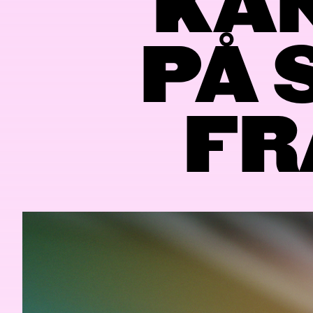
KAN
PÅ 
FR