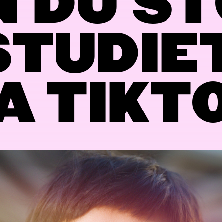
 DU S
STUDIE
A TIKT