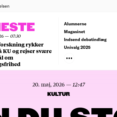
elsen
NESTE
Alumnerne
Magasinet
26
—
07:30
Indsend debatindlæg
forskning rykker
Univalg 2025
å KU og rejser svære
ål om
gsfrihed
20. maj, 2026
—
12:47
KULTUR