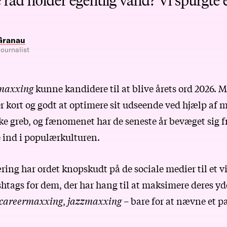
Granau
ournalist
maxxing
kunne kandidere til at blive årets ord 2026. 
r kort og godt at optimere sit udseende ved hjælp af m
ke greb, og fænomenet har de seneste år bevæget sig fr
e ind i populærkulturen.
ng har ordet knopskudt på de sociale medier til et vi
htags for dem, der har hang til at maksimere deres yd
careermaxxing
,
jazzmaxxing
– bare for at nævne et pa