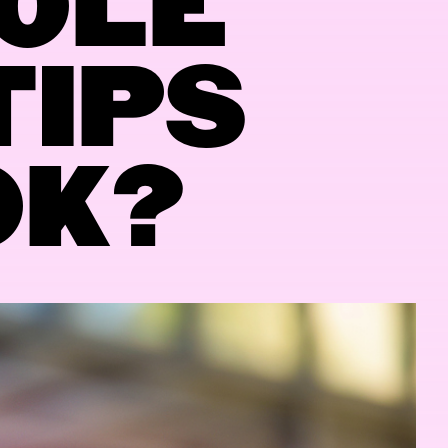
TOLE
TIPS
OK?