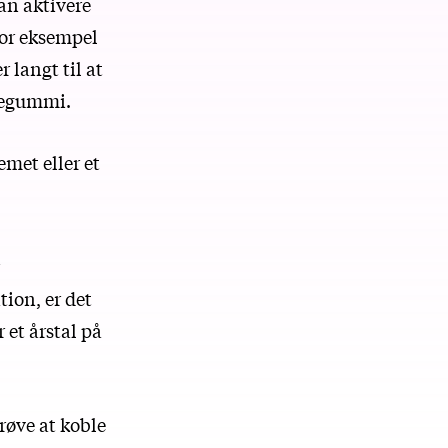
kan aktivere
or eksempel
 langt til at
ggegummi.
emet eller et
ion, er det
et årstal på
røve at koble