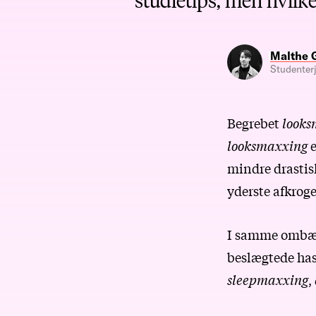
Malthe 
Studenterj
Begrebet
looks
looksmaxxing
e
mindre drastis
yderste afkrog
I samme ombæri
beslægtede has
sleepmaxxing
,