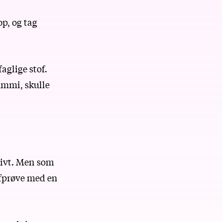
p, og tag
aglige stof.
ummi, skulle
ktivt. Men som
 afprøve med en