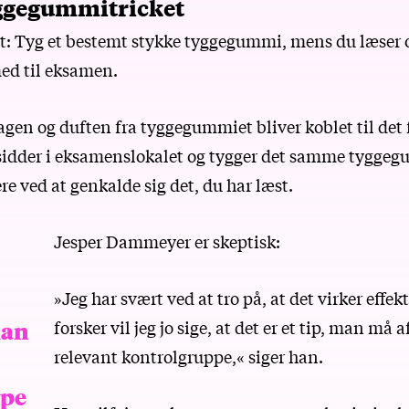
yggegummitricket
lt: Tyg et bestemt stykke tyggegummi, mens du læser o
ed til eksamen.
agen og duften fra tyggegummiet bliver koblet til det f
sidder i eksamenslokalet og tygger det samme tyggeg
ere ved at genkalde sig det, du har læst.
Jesper Dammeyer er skeptisk:
»Jeg har svært ved at tro på, at det virker effe
forsker vil jeg jo sige, at det er et tip, man må
man
relevant kontrolgruppe,« siger han.
ppe