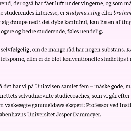
trend, der også har fået luft under vingerne, og som 
 studerendes interesse, er
studymaxxing
eller
brainm
 sig dumpe ned i det dybe kaninhul, kan listen af ting
klogere og bedre studerende, føles uendelig.
 selvfølgelig, om de mange råd har nogen substans. K
etsporno, eller er de blot konventionelle studietips i
på det har vi på Uniavisen samlet fem – måske gode, m
ernettets selvudnævnte studiecoaches, som vi går efte
vaskeægte gammeldaws ekspert: Professor ved Insti
Københavns Universitet Jesper Dammeyer.