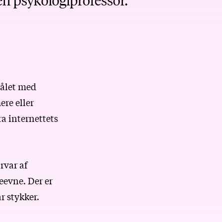
Målet med
ere eller
a internettets
rvar af
eevne. Der er
r stykker.