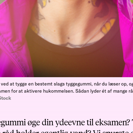
 ved at tygge en bestemt slags tyggegummi, når du læser op, 
samen for at aktivere hukommelsen. Sådan lyder ét af mange rå
Stock
gummi øge din ydeevne til eksamen? 
e råd holder egentlig vand? Vi spurgte 