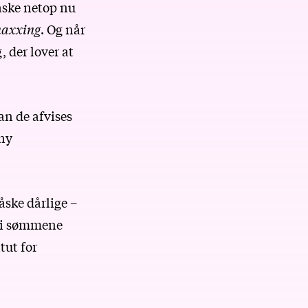
måske netop nu
axxing
. Og når
, der lover at
an de afvises
 ny
åske dårlige –
r i sømmene
tut for