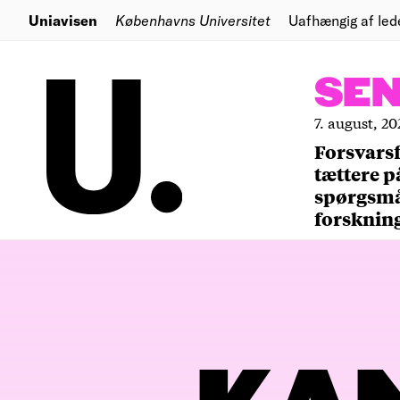
Uniavisen
Københavns Universitet
Uafhængig af led
SE
7. august, 20
Forsvars
tættere p
spørgsm
forsknin