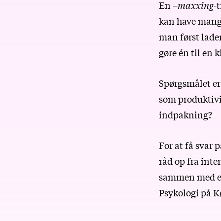
En –
maxxing
-
kan have mange
man først lader
gøre én til en 
Spørgsmålet er
som produktivit
indpakning?
For at få svar 
råd op fra int
sammen med en 
Psykologi på 