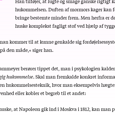
Han tilføjer, at lugte og smage ganske rigtigt 
hukommelsen. Duften af mormors kager kan f
bringe bestemte minder frem. Men herfra er der
huske komplekst fagligt stof ved hjælp af ty
 man kommer til at kunne genkalde sig fordøjelsessyst
t på den måde,« siger han.
Dammeyer berører tippet det, man i psykologien kalder
gig hukommelse
. Skal man fremkalde konkret informat
 en hukommelsesteknik, hvor man eksempelvis hægter 
nhed eller kobler et begreb til et andet:
huske, at Napoleon gik ind i Moskva i 1812, kan man p