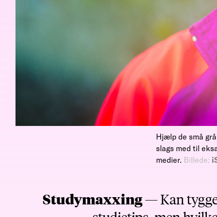
Hjælp de små grå
slags med til ek
medier.
Billede:
i
Studymaxxing —
Kan tygge
studietips, men hvilk