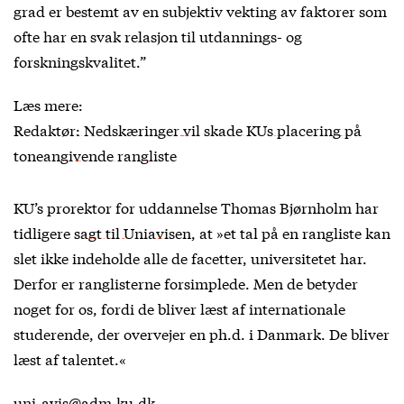
grad er bestemt av en subjektiv vekting av faktorer som
ofte har en svak relasjon til utdannings- og
forskningskvalitet.”
Læs mere:
Redaktør: Nedskæringer vil skade KUs placering på
toneangivende rangliste
KU’s prorektor for uddannelse Thomas Bjørnholm har
tidligere
sagt til Uniavisen
, at »et tal på en rangliste kan
slet ikke indeholde alle de facetter, universitetet har.
Derfor er ranglisterne forsimplede. Men de betyder
noget for os, fordi de bliver læst af internationale
studerende, der overvejer en ph.d. i Danmark. De bliver
læst af talentet.«
uni-avis@adm.ku.dk