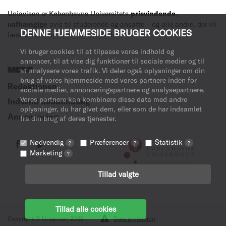
Uniavisen er Københavns Universitets
prisvindende
,
uafhængige
avis til studerende og ansatte – og alle andre, der vil
DENNE HJEMMESIDE BRUGER COOKIES
læse med.
Læs mere om avisen her
.
Vi bruger cookies til at tilpasse vores indhold og
annoncer, til at vise dig funktioner til sociale medier og til
MERE
at analysere vores trafik. Vi deler også oplysninger om din
brug af vores hjemmeside med vores partnere inden for
Redaktionen
sociale medier, annonceringspartnere og analysepartnere.
Vores partnere kan kombinere disse data med andre
Indsend debatindlæg
oplysninger, du har givet dem, eller som de har indsamlet
Annoncering
fra din brug af deres tjenester.
Nødvendig
Præferencer
Statistik
?
?
?
Marketing
?
Tillad valgte
Tillad alle cookies
Copyright © Uniavisen 2026
Data protection