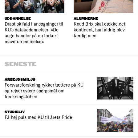
UDDANNELSE
ALUMNERNE
Drastisk fald i ansøgninger til
Knud Brix skal dække det
KU's datauddannelser: »De
kontinent, han aldrig blev
unge handler på en forkert
færdig med
mavefornemmelse«
SENESTE
ARBEJDSMILJØ
Forsvarsforskning rykker tættere på KU
og rejser svære spørgsmål om
forskningsfrihed
STUDIELIV
Få høj puls med KU til årets Pride