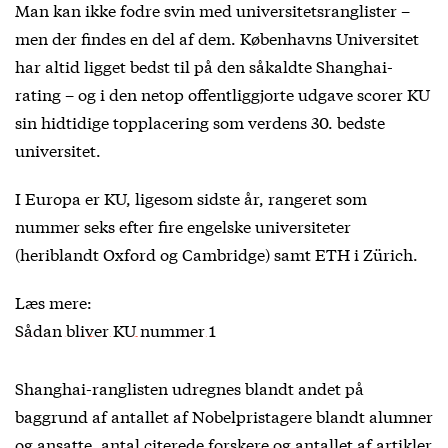
Man kan ikke fodre svin med universitetsranglister –
men der findes en del af dem. Københavns Universitet
har altid ligget bedst til på den såkaldte Shanghai-
rating – og i den netop offentliggjorte udgave scorer KU
sin hidtidige topplacering som verdens 30. bedste
universitet.
I Europa er KU, ligesom sidste år, rangeret som
nummer seks efter fire engelske universiteter
(heriblandt Oxford og Cambridge) samt ETH i Zürich.
Læs mere:
Sådan bliver KU nummer 1
Shanghai-ranglisten udregnes blandt andet på
baggrund af antallet af Nobelpristagere blandt alumner
og ansatte, antal citerede forskere og antallet af artikler