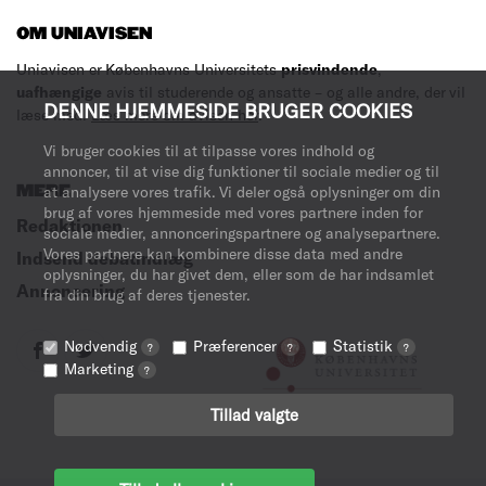
OM UNIAVISEN
Uniavisen er Københavns Universitets
prisvindende
,
uafhængige
avis til studerende og ansatte – og alle andre, der vil
DENNE HJEMMESIDE BRUGER COOKIES
læse med.
Læs mere om avisen her
.
Vi bruger cookies til at tilpasse vores indhold og
annoncer, til at vise dig funktioner til sociale medier og til
MERE
at analysere vores trafik. Vi deler også oplysninger om din
brug af vores hjemmeside med vores partnere inden for
Redaktionen
sociale medier, annonceringspartnere og analysepartnere.
Vores partnere kan kombinere disse data med andre
Indsend debatindlæg
oplysninger, du har givet dem, eller som de har indsamlet
Annoncering
fra din brug af deres tjenester.
Nødvendig
Præferencer
Statistik
?
?
?
Marketing
?
Tillad valgte