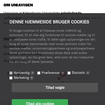
OM UNIAVISEN
Uniavisen er Københavns Universitets
prisvindende
,
uafhængige
avis til studerende og ansatte – og alle andre, der vil
DENNE HJEMMESIDE BRUGER COOKIES
læse med.
Læs mere om avisen her
.
Vi bruger cookies til at tilpasse vores indhold og
annoncer, til at vise dig funktioner til sociale medier og til
MERE
at analysere vores trafik. Vi deler også oplysninger om din
brug af vores hjemmeside med vores partnere inden for
Redaktionen
sociale medier, annonceringspartnere og analysepartnere.
Vores partnere kan kombinere disse data med andre
Indsend debatindlæg
oplysninger, du har givet dem, eller som de har indsamlet
Annoncering
fra din brug af deres tjenester.
Nødvendig
Præferencer
Statistik
?
?
?
Marketing
?
Tillad valgte
Tillad alle cookies