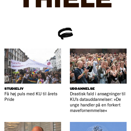
STUDIELIV
UDDANNELSE
Få høj puls med KU til årets
Drastisk fald i ansøgninger til
Pride
KU's datauddannelser: »De
unge handler på en forkert
mavefornemmelse«