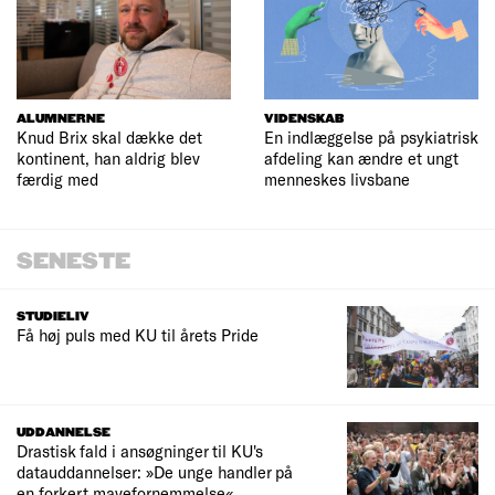
ALUMNERNE
VIDENSKAB
Knud Brix skal dække det
En indlæggelse på psykiatrisk
kontinent, han aldrig blev
afdeling kan ændre et ungt
færdig med
menneskes livsbane
SENESTE
STUDIELIV
Få høj puls med KU til årets Pride
UDDANNELSE
Drastisk fald i ansøgninger til KU's
datauddannelser: »De unge handler på
en forkert mavefornemmelse«