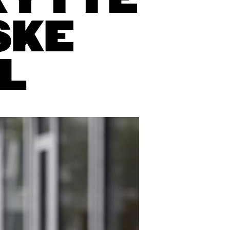
KYTTE
SKE
L