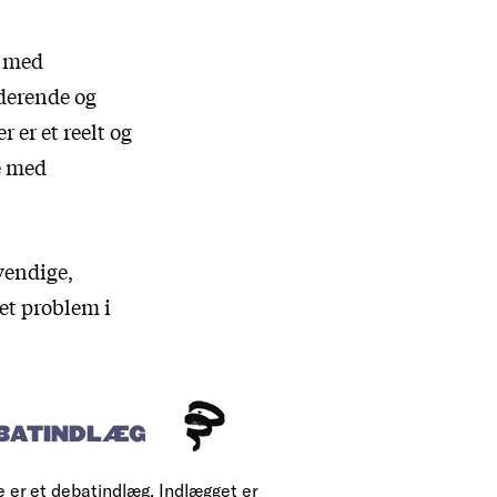
m med
derende og
 er et reelt og
e med
vendige,
 et problem i
BATINDLÆG
e er et debatindlæg. Indlægget er