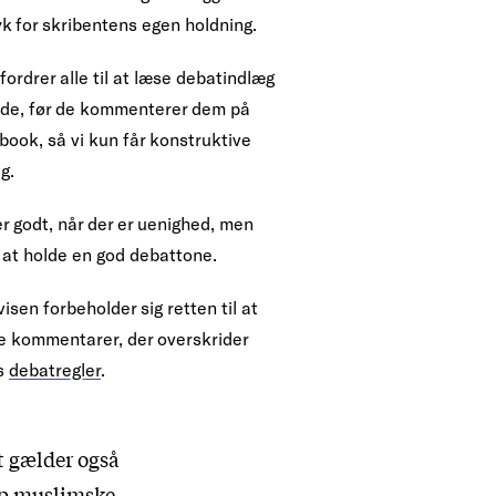
yk for skribentens egen holdning.
fordrer alle til at læse debatindlæg
ende, før de kommenterer dem på
book, så vi kun får konstruktive
g.
r godt, når der er uenighed, men
 at holde en god debattone.
isen forbeholder sig retten til at
te kommentarer, der overskrider
s
debatregler
.
t gælder også
op muslimske