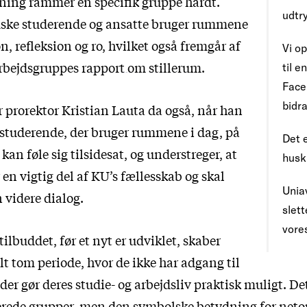
ning rammer en specifik gruppe hårdt.
udtr
ke studerende og ansatte bruger rummene
øn, refleksion og ro, hvilket også fremgår af
Vi op
arbejdsgruppes
rapport om stillerum
.
til 
Face
bidra
 prorektor Kristian Lauta da også,
når han
e studerende, der bruger rummene i dag, på
Det e
kan føle sig tilsidesat, og understreger, at
husk
en vigtig del af KU’s fællesskab og skal
Uniav
 videre dialog.
slet
vore
tilbuddet, før et nyt er udviklet, skaber
elt tom periode, hvor de ikke har adgang til
er gør deres studie- og arbejdsliv praktisk muligt. De
erede grupper, men den symbolske betydning for net