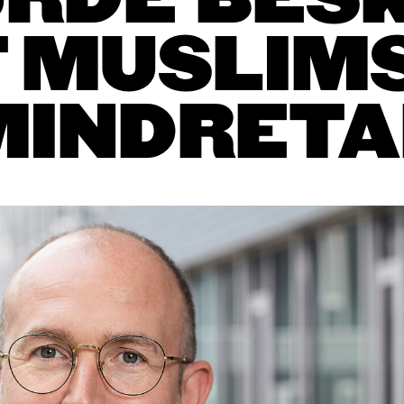
URDE BES
T MUSLIM
MINDRETA