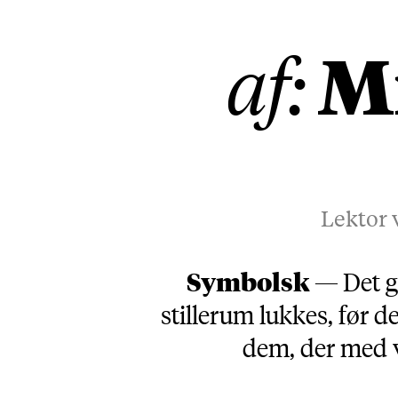
M
af:
Lektor 
Symbolsk —
Det g
stillerum lukkes, før d
dem, der med 