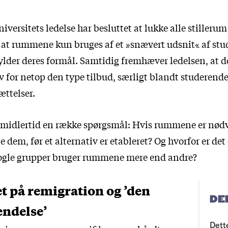
ersitets ledelse har besluttet at lukke alle stilleru
, at rummene kun bruges af et
»snævert udsnit«
af stu
ylder deres formål. Samtidig fremhæver ledelsen, at der
 for netop den type tilbud, særligt blandt studerend
ttelser.
 imidlertid en række spørgsmål: Hvis rummene er nød
ne dem, før et alternativ er etableret? Og hvorfor er det
 nogle grupper bruger rummene mere end andre?
t på remigration og ’den
DE
endelse’
Dett