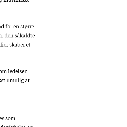
d for en større
n
, den såkaldte
ier skaber et
som ledelsen
kst
umulig at
les som
, fordybelse og