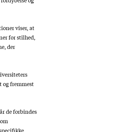
oner viser, at
er for stilhed,
e, der
iversiteters
st og fremmest
når de forbindes
 som
specifikke,