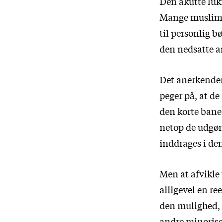
Den akutte luk
Mange muslims
til personlig b
den nedsatte 
Det anerkender
peger på
, at d
den korte bane 
netop de udgør 
inddrages i den
Men at afvikle 
alligevel en re
den mulighed, d
andre minoris