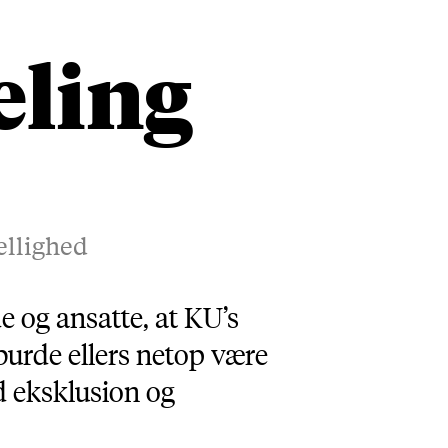
eling
ellighed
 og ansatte, at KU’s
 burde ellers netop være
 eksklusion og