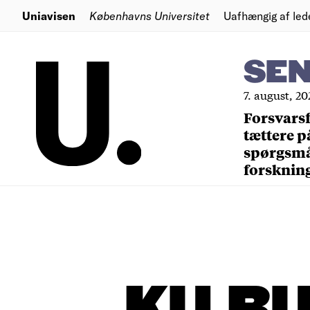
Uniavisen
Københavns Universitet
Uafhængig af led
SE
7. august, 20
Forsvars
tættere p
spørgsm
forsknin