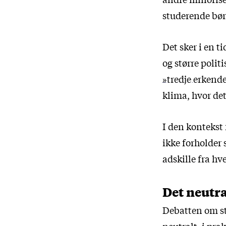
studerende bør
Det sker i en t
og større poli
»tredje erkend
klima, hvor det
I den kontekst 
ikke forholder 
adskille
fra hv
Det neutra
Debatten om st
neutralt, i pra