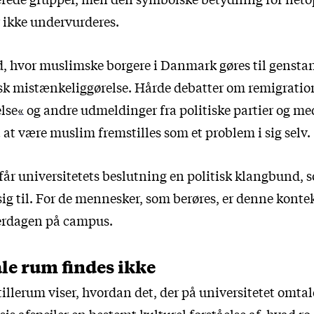
 ikke undervurderes.
id, hvor muslimske borgere i Danmark gøres til genstan
tisk mistænkeliggørelse. Hårde debatter om
remigratio
else«
og andre udmeldinger fra politiske partier og med
 at være muslim fremstilles som et problem i sig selv.
får universitetets beslutning en politisk klangbund, 
sig til. For de mennesker, som berøres, er denne konte
erdagen på campus.
le rum findes ikke
illerum viser, hvordan det, der på universitetet omta
ksis afspejler en bestemt kulturel forståelse af, hvad ro