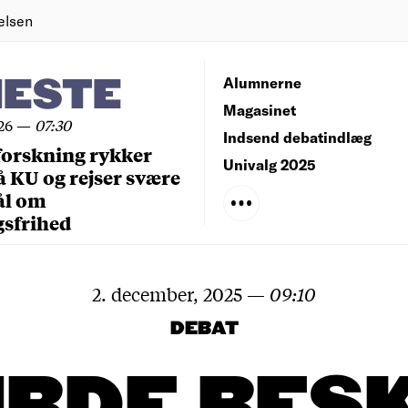
elsen
NESTE
Alumnerne
Magasinet
26
—
07:30
Indsend debatindlæg
forskning rykker
Univalg 2025
å KU og rejser svære
ål om
gsfrihed
2. december, 2025
—
09:10
DEBAT