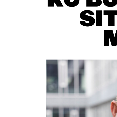
KU B
SI