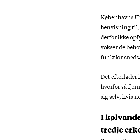
Københavns Univ
henvisning til
derfor ikke opf
voksende behov
funktionsnedsæ
Det efterlader
hvorfor så fjer
sig selv, hvis
I kølvande
tredje erk