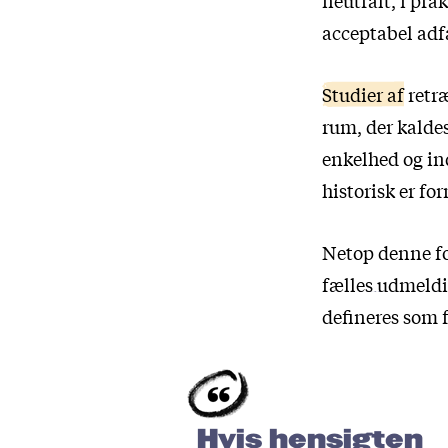
acceptabel adf
Studier af
retræ
rum, der kaldes
enkelhed og in
historisk er fo
Netop denne fo
fælles udmeld
defineres som 
Hvis hensigten