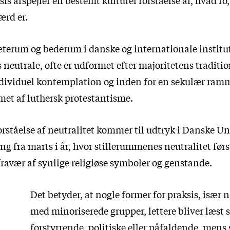
ærd er.
terum og bederum i danske og internationale instituti
 neutrale, ofte er udformet efter majoritetens tradition
dividuel kontemplation og inden for en sekulær ramm
rmet af luthersk protestantisme.
rståelse af neutralitet kommer til udtryk i Danske Un
ing
fra marts i år, hvor stillerummenes neutralitet før
fravær af synlige religiøse symboler og genstande.
Det betyder, at nogle former for praksis, især 
med minoriserede grupper, lettere bliver læst
forstyrrende, politiske eller påfaldende, mens 