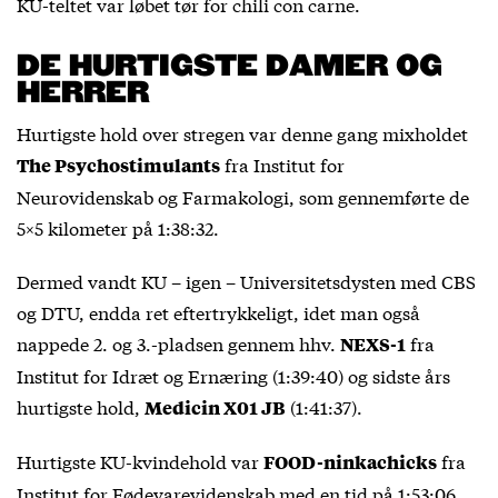
KU-teltet var løbet tør for chili con carne.
DE HURTIGSTE DAMER OG
HERRER
Hurtigste hold over stregen var denne gang mixholdet
fra Institut for
The Psychostimulants
Neurovidenskab og Farmakologi, som gennemførte de
5×5 kilometer på 1:38:32.
Dermed vandt KU – igen – Universitetsdysten med CBS
og DTU, endda ret eftertrykkeligt, idet man også
nappede 2. og 3.-pladsen gennem hhv.
fra
NEXS-1
Institut for Idræt og Ernæring (1:39:40) og sidste års
hurtigste hold,
(1:41:37).
Medicin X01 JB
Hurtigste KU-kvindehold var
fra
FOOD-ninkachicks
Institut for Fødevarevidenskab med en tid på 1:53:06.