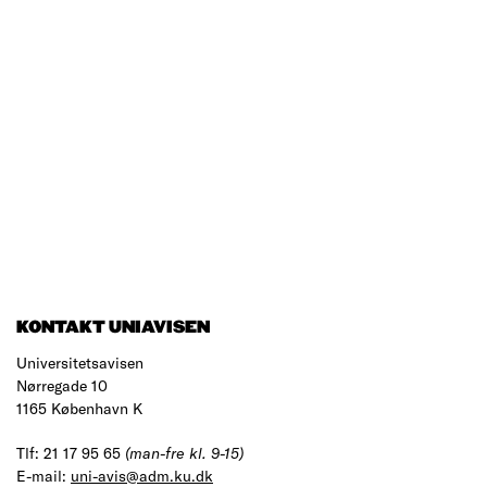
KONTAKT UNIAVISEN
Universitetsavisen
Nørregade 10
1165 København K
Tlf: 21 17 95 65
(man-fre kl. 9-15)
E-mail:
uni-avis@adm.ku.dk