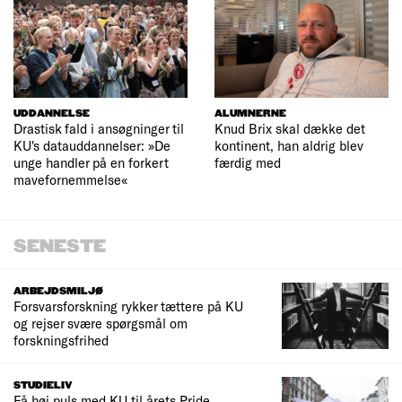
UDDANNELSE
ALUMNERNE
Drastisk fald i ansøgninger til
Knud Brix skal dække det
KU's datauddannelser: »De
kontinent, han aldrig blev
unge handler på en forkert
færdig med
mavefornemmelse«
SENESTE
ARBEJDSMILJØ
Forsvarsforskning rykker tættere på KU
og rejser svære spørgsmål om
forskningsfrihed
STUDIELIV
Få høj puls med KU til årets Pride