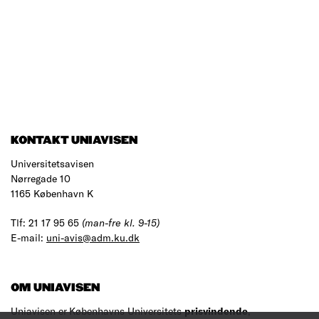
KONTAKT UNIAVISEN
Universitetsavisen
Nørregade 10
1165 København K
Tlf: 21 17 95 65
(man-fre kl. 9-15)
E-mail:
uni-avis@adm.ku.dk
OM UNIAVISEN
Uniavisen er Københavns Universitets
prisvindende
,