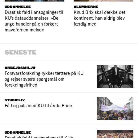
UDDANNELSE
ALUMNERNE
Drastisk fald i ansøgninger til
Knud Brix skal dække det
KU's datauddannelser: »De
kontinent, han aldrig blev
unge handler på en forkert
færdig med
mavefornemmelse«
SENESTE
ARBEJDSMILJØ
Forsvarsforskning rykker tættere på KU
og rejser svære spørgsmål om
forskningsfrihed
STUDIELIV
Få høj puls med KU til årets Pride
UDDANNELSE
Drastisk fald i ansøgninger til KU's