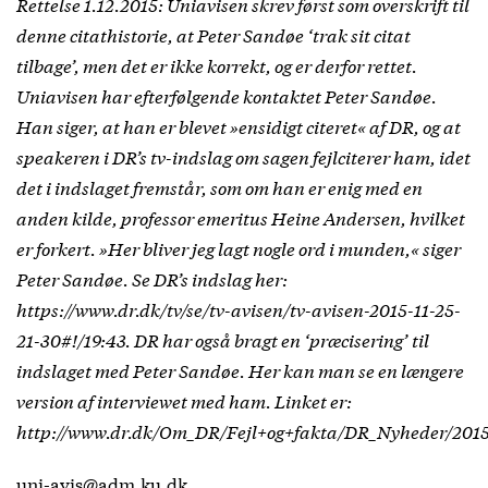
Rettelse 1.12.2015: Uniavisen skrev først som overskrift til
denne citathistorie, at Peter Sandøe ‘trak sit citat
tilbage’, men det er ikke korrekt, og er derfor rettet.
Uniavisen har efterfølgende kontaktet Peter Sandøe.
Han siger, at han er blevet »ensidigt citeret« af DR, og at
speakeren i DR’s tv-indslag om sagen fejlciterer ham, idet
det i indslaget fremstår, som om han er enig med en
anden kilde, professor emeritus Heine Andersen, hvilket
er forkert. »Her bliver jeg lagt nogle ord i munden,« siger
Peter Sandøe. Se DR’s indslag her:
https://www.dr.dk/tv/se/tv-avisen/tv-avisen-2015-11-25-
21-30#!/19:43. DR har også bragt en ‘præcisering’ til
indslaget med Peter Sandøe. Her kan man se en længere
version af interviewet med ham. Linket er:
http://www.dr.dk/Om_DR/Fejl+og+fakta/DR_Nyheder/2015
uni-avis@adm.ku.dk