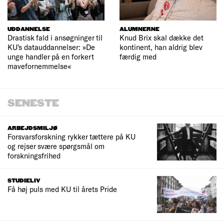
UDDANNELSE
ALUMNERNE
Drastisk fald i ansøgninger til
Knud Brix skal dække det
KU's datauddannelser: »De
kontinent, han aldrig blev
unge handler på en forkert
færdig med
mavefornemmelse«
SENESTE
ARBEJDSMILJØ
Forsvarsforskning rykker tættere på KU
og rejser svære spørgsmål om
forskningsfrihed
STUDIELIV
Få høj puls med KU til årets Pride