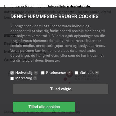
Uniavisen er Københavns Universitets
prisvindende
,
uafhængige
avis til studerende og ansatte – og alle andre, der vil
DENNE HJEMMESIDE BRUGER COOKIES
læse med.
Læs mere om avisen her
.
Vi bruger cookies til at tilpasse vores indhold og
annoncer, til at vise dig funktioner til sociale medier og til
MERE
at analysere vores trafik. Vi deler også oplysninger om din
brug af vores hjemmeside med vores partnere inden for
Redaktionen
sociale medier, annonceringspartnere og analysepartnere.
Vores partnere kan kombinere disse data med andre
Indsend debatindlæg
oplysninger, du har givet dem, eller som de har indsamlet
Annoncering
fra din brug af deres tjenester.
Nødvendig
Præferencer
Statistik
?
?
?
Marketing
?
Tillad valgte
Tillad alle cookies
Copyright © Uniavisen 2026
Data protection