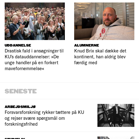
UDDANNELSE
ALUMNERNE
Drastisk fald i ansøgninger til
Knud Brix skal dække det
KU's datauddannelser: »De
kontinent, han aldrig blev
unge handler på en forkert
færdig med
mavefornemmelse«
SENESTE
ARBEJDSMILJØ
Forsvarsforskning rykker tættere på KU
og rejser svære spørgsmål om
forskningsfrihed