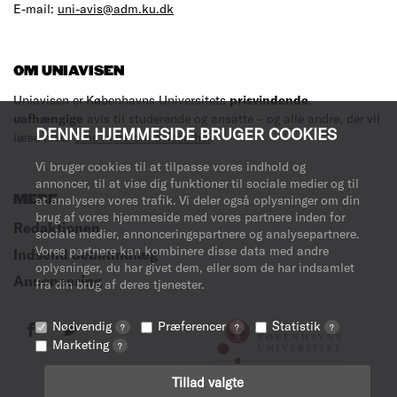
E-mail:
uni-avis@adm.ku.dk
OM UNIAVISEN
Uniavisen er Københavns Universitets
prisvindende
,
uafhængige
avis til studerende og ansatte – og alle andre, der vil
DENNE HJEMMESIDE BRUGER COOKIES
læse med.
Læs mere om avisen her
.
Vi bruger cookies til at tilpasse vores indhold og
annoncer, til at vise dig funktioner til sociale medier og til
MERE
at analysere vores trafik. Vi deler også oplysninger om din
brug af vores hjemmeside med vores partnere inden for
Redaktionen
sociale medier, annonceringspartnere og analysepartnere.
Vores partnere kan kombinere disse data med andre
Indsend debatindlæg
oplysninger, du har givet dem, eller som de har indsamlet
Annoncering
fra din brug af deres tjenester.
Nødvendig
Præferencer
Statistik
?
?
?
Marketing
?
Tillad valgte