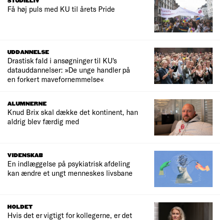
STUDIELIV
Få høj puls med KU til årets Pride
UDDANNELSE
Drastisk fald i ansøgninger til KU's
datauddannelser: »De unge handler på
en forkert mavefornemmelse«
ALUMNERNE
Knud Brix skal dække det kontinent, han
aldrig blev færdig med
VIDENSKAB
En indlæggelse på psykiatrisk afdeling
kan ændre et ungt menneskes livsbane
HOLDET
Hvis det er vigtigt for kollegerne, er det