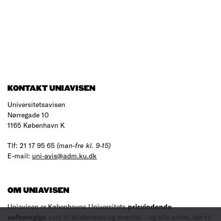
KONTAKT UNIAVISEN
Universitetsavisen
Nørregade 10
1165 København K
Tlf: 21 17 95 65
(man-fre kl. 9-15)
E-mail:
uni-avis@adm.ku.dk
OM UNIAVISEN
Uniavisen er Københavns Universitets
prisvindende
,
uafhængige
avis til studerende og ansatte – og alle andre, der vil