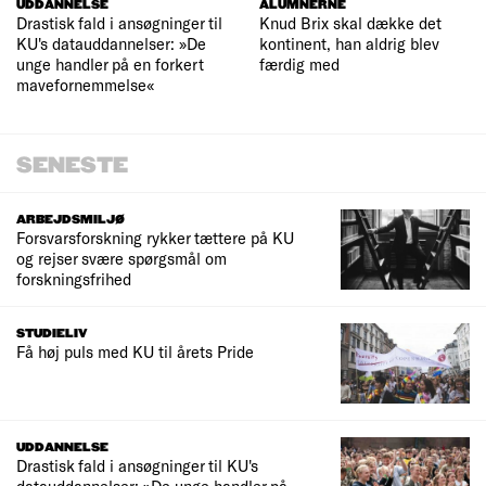
UDDANNELSE
ALUMNERNE
Drastisk fald i ansøgninger til
Knud Brix skal dække det
KU's datauddannelser: »De
kontinent, han aldrig blev
unge handler på en forkert
færdig med
mavefornemmelse«
SENESTE
ARBEJDSMILJØ
Forsvarsforskning rykker tættere på KU
og rejser svære spørgsmål om
forskningsfrihed
STUDIELIV
Få høj puls med KU til årets Pride
UDDANNELSE
Drastisk fald i ansøgninger til KU's