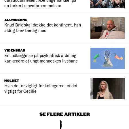
datauddannelser: »De unge handler på
en forkert mavefornemmelse«
ALUMNERNE
Knud Brix skal dække det kontinent, han
aldrig blev færdig med
VIDENSKAB
En indlæggelse på psykiatrisk afdeling
kan ændre et ungt menneskes livsbane
HOLDET
Hvis det er vigtigt for kollegerne, er det
vigtigt for Cecilie
SE FLERE ARTIKLER