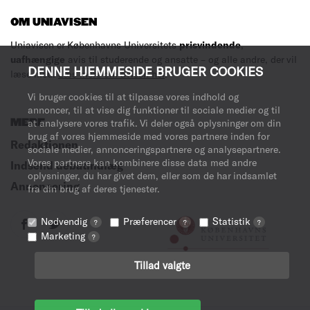
OM UNIAVISEN
Uniavisen er Københavns Universitets
prisvindende
,
uafhængige
avis til studerende og ansatte – og alle andre, der vil
DENNE HJEMMESIDE BRUGER COOKIES
læse med.
Læs mere om avisen her
.
Vi bruger cookies til at tilpasse vores indhold og
annoncer, til at vise dig funktioner til sociale medier og til
MERE
at analysere vores trafik. Vi deler også oplysninger om din
brug af vores hjemmeside med vores partnere inden for
Redaktionen
sociale medier, annonceringspartnere og analysepartnere.
Vores partnere kan kombinere disse data med andre
Indsend debatindlæg
oplysninger, du har givet dem, eller som de har indsamlet
Annoncering
fra din brug af deres tjenester.
Nødvendig
Præferencer
Statistik
?
?
?
Marketing
?
Tillad valgte