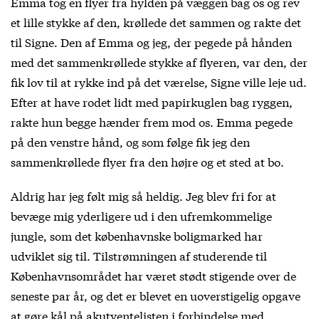
Emma tog en flyer fra hylden på væggen bag os og rev
et lille stykke af den, krøllede det sammen og rakte det
til Signe. Den af Emma og jeg, der pegede på hånden
med det sammenkrøllede stykke af flyeren, var den, der
fik lov til at rykke ind på det værelse, Signe ville leje ud.
Efter at have rodet lidt med papirkuglen bag ryggen,
rakte hun begge hænder frem mod os. Emma pegede
på den venstre hånd, og som følge fik jeg den
sammenkrøllede flyer fra den højre og et sted at bo.
Aldrig har jeg følt mig så heldig. Jeg blev fri for at
bevæge mig yderligere ud i den ufremkommelige
jungle, som det københavnske boligmarked har
udviklet sig til. Tilstrømningen af studerende til
Københavnsområdet har været stødt stigende over de
seneste par år, og det er blevet en uoverstigelig opgave
at gøre kål på akutventelisten i forbindelse med