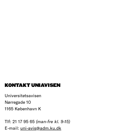
KONTAKT UNIAVISEN
Universitetsavisen
Nørregade 10
1165 København K
Tlf: 21 17 95 65
(man-fre kl. 9-15)
E-mail:
uni-avis@adm.ku.dk