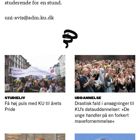
studerende for en stund.
uni-avis@adm.ku.dk
STUDIELIV
UDDANNELSE
Få høj puls med KU til årets
Drastisk fald i ansøgninger til
Pride
KU's datauddannelser: »De
unge handler på en forkert
mavefornemmelse«