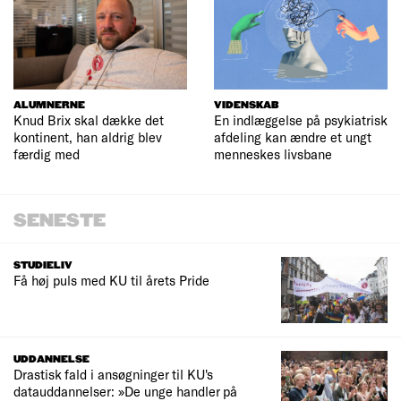
ALUMNERNE
VIDENSKAB
Knud Brix skal dække det
En indlæggelse på psykiatrisk
kontinent, han aldrig blev
afdeling kan ændre et ungt
færdig med
menneskes livsbane
SENESTE
STUDIELIV
Få høj puls med KU til årets Pride
UDDANNELSE
Drastisk fald i ansøgninger til KU's
datauddannelser: »De unge handler på