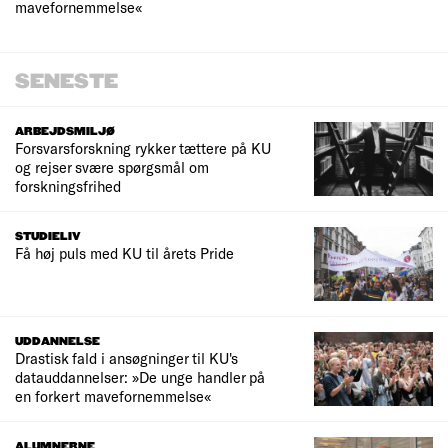
mavefornemmelse«
SENESTE
ARBEJDSMILJØ
Forsvarsforskning rykker tættere på KU
og rejser svære spørgsmål om
forskningsfrihed
STUDIELIV
Få høj puls med KU til årets Pride
UDDANNELSE
Drastisk fald i ansøgninger til KU's
datauddannelser: »De unge handler på
en forkert mavefornemmelse«
ALUMNERNE