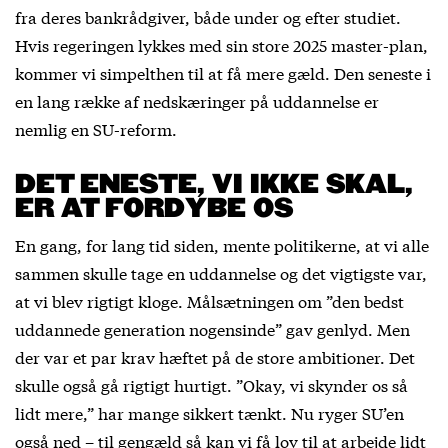
fra deres bankrådgiver, både under og efter studiet.
Hvis regeringen lykkes med sin store 2025 master-plan,
kommer vi simpelthen til at få mere gæld. Den seneste i
en lang række af nedskæringer på uddannelse er
nemlig en SU-reform.
DET ENESTE, VI IKKE SKAL,
ER AT FORDYBE OS
En gang, for lang tid siden, mente politikerne, at vi alle
sammen skulle tage en uddannelse og det vigtigste var,
at vi blev rigtigt kloge. Målsætningen om ”den bedst
uddannede generation nogensinde” gav genlyd. Men
der var et par krav hæftet på de store ambitioner. Det
skulle også gå rigtigt hurtigt. ”Okay, vi skynder os så
lidt mere,” har mange sikkert tænkt. Nu ryger SU’en
også ned – til gengæld så kan vi få lov til at arbejde lidt