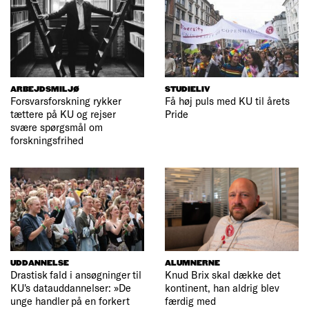
ARBEJDSMILJØ
STUDIELIV
Forsvarsforskning rykker
Få høj puls med KU til årets
tættere på KU og rejser
Pride
svære spørgsmål om
forskningsfrihed
UDDANNELSE
ALUMNERNE
Drastisk fald i ansøgninger til
Knud Brix skal dække det
KU's datauddannelser: »De
kontinent, han aldrig blev
unge handler på en forkert
færdig med