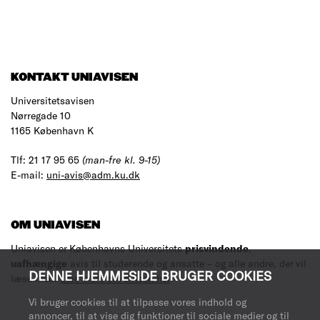
KONTAKT UNIAVISEN
Universitetsavisen
Nørregade 10
1165 København K
Tlf: 21 17 95 65
(man-fre kl. 9-15)
E-mail:
uni-avis@adm.ku.dk
OM UNIAVISEN
Uniavisen er Københavns Universitets
prisvindende
,
uafhængige
avis til studerende og ansatte – og alle andre, der vil
DENNE HJEMMESIDE BRUGER COOKIES
læse med.
Læs mere om avisen her
.
Vi bruger cookies til at tilpasse vores indhold og
annoncer, til at vise dig funktioner til sociale medier og til