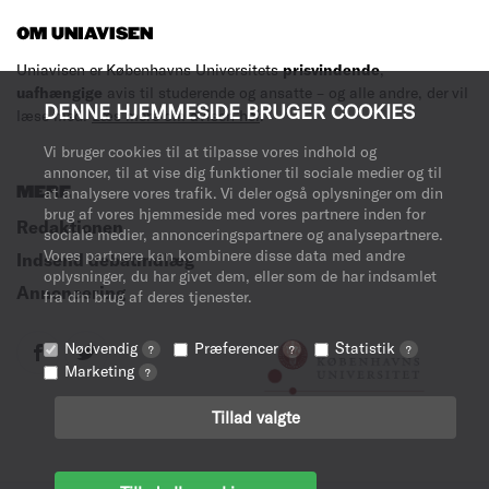
OM UNIAVISEN
Uniavisen er Københavns Universitets
prisvindende
,
uafhængige
avis til studerende og ansatte – og alle andre, der vil
DENNE HJEMMESIDE BRUGER COOKIES
læse med.
Læs mere om avisen her
.
Vi bruger cookies til at tilpasse vores indhold og
annoncer, til at vise dig funktioner til sociale medier og til
MERE
at analysere vores trafik. Vi deler også oplysninger om din
brug af vores hjemmeside med vores partnere inden for
Redaktionen
sociale medier, annonceringspartnere og analysepartnere.
Vores partnere kan kombinere disse data med andre
Indsend debatindlæg
oplysninger, du har givet dem, eller som de har indsamlet
Annoncering
fra din brug af deres tjenester.
Nødvendig
Præferencer
Statistik
?
?
?
Marketing
?
Tillad valgte