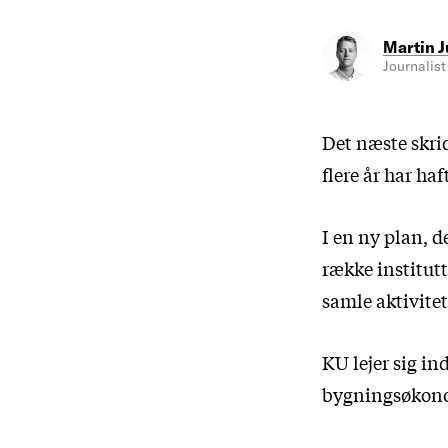
Martin J
Journalist
Det næste skrid
flere år har ha
I en ny plan,
de
række institutt
samle aktivite
KU lejer sig in
bygningsøkonom