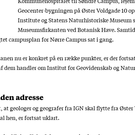
Kommunehospitalet til Søndre Campus, lejemå
Geocenter-bygningen på Øster Voldgade 10 ops
Institute og Statens Naturhistoriske Museum 
Museumsfirkanten ved Botanisk Have. Samtidi
tet campusplan for Nørre Campus sat i gang.
anen nu er konkret på en række punkter, er der fortsa
af dem handler om Institut for Geovidenskab og Natu
uden adresse
t, at geologer og geografer fra IGN skal flytte fra Øste
l hen, er fortsat uklart.