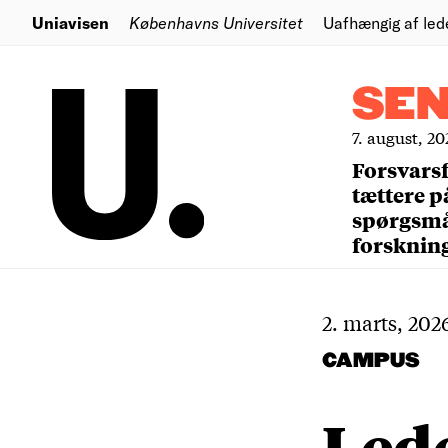
Uniavisen
Københavns Universitet
Uafhængig af led
SE
7. august, 20
Forsvars
tættere p
spørgsm
forsknin
2. marts, 202
CAMPUS
Lede