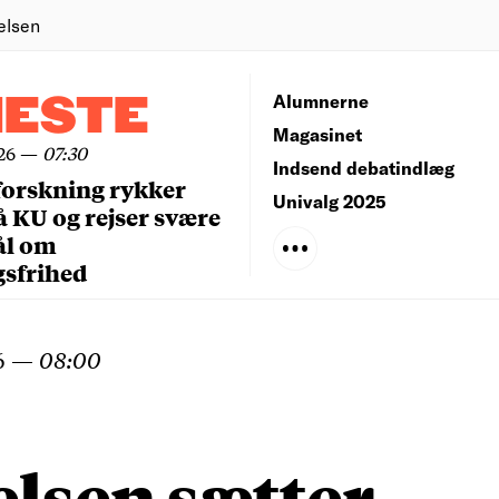
elsen
NESTE
Alumnerne
Magasinet
26
—
07:30
Indsend debatindlæg
forskning rykker
Univalg 2025
å KU og rejser svære
ål om
gsfrihed
6
—
08:00
lsen sætter