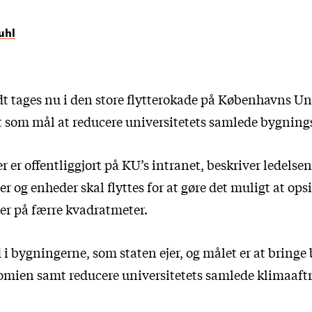
uhl
t tages nu i den store flytterokade på Københavns Univ
ft som mål at reducere universitetets samlede bygning
r er offentliggjort på KU’s intranet
, beskriver ledelse
er og enheder skal flyttes for at gøre det muligt at ops
ter på færre kvadratmeter.
d i bygningerne, som staten ejer, og målet er at bringe
ien samt reducere universitetets samlede klimaaftr