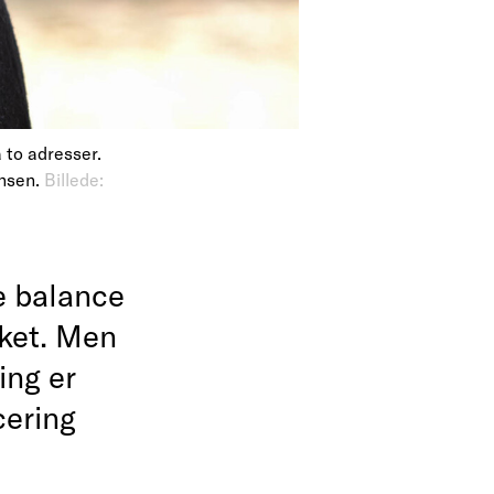
å to adresser.
nnsen.
Billede:
e balance
ket. Men
ing er
cering