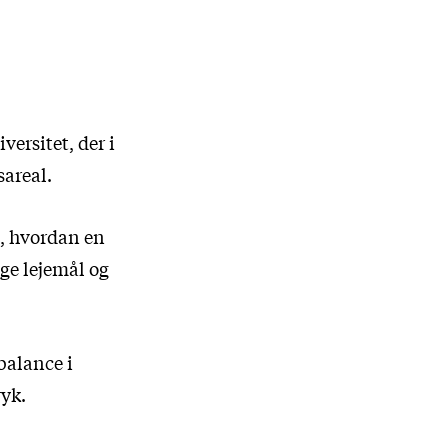
ersitet, der i
sareal.
n, hvordan en
ige lejemål og
 balance i
yk.