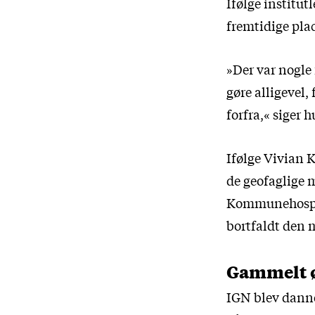
Ifølge institu
fremtidige pla
»Der var nogle 
gøre alligevel,
forfra,« siger 
Ifølge Vivian 
de geofaglige 
Kommunehospit
bortfaldt den 
Gammelt 
IGN blev danne