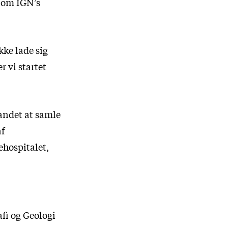
n om IGN’s
kke lade sig
r vi startet
 andet at samle
af
hospitalet,
fi og Geologi