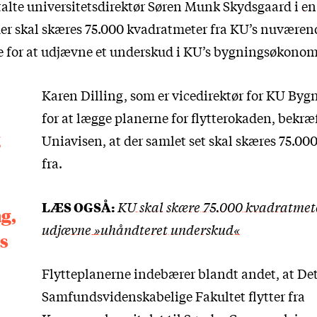
talte universitetsdirektør Søren Munk Skydsgaard i
en
 der skal skæres 75.000 kvadratmeter fra KU’s nuværen
for at udjævne et underskud i KU’s bygningsøkonomi
Karen Dilling, som er vicedirektør for KU Bygn
for at lægge planerne for flytterokaden, bekræf
g
Uniavisen, at der samlet set skal skæres 75.0
fra.
LÆS OGSÅ:
KU skal skære 75.000 kvadratmete
g,
udjævne »uhåndteret underskud«
s
Flytteplanerne indebærer blandt andet, at De
Samfundsvidenskabelige Fakultet flytter fra