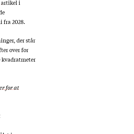
 artikel i
de
 fra 2028.
inger, der står
ter over for
00 kvadratmeter
r for at
t