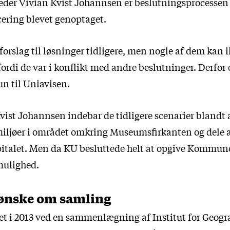
tleder Vivian Kvist Johannsen er beslutningsprocesse
cering blevet genoptaget.
forslag til løsninger tidligere, men nogle af dem kan i
 fordi de var i konflikt med andre beslutninger. Derfor e
hun til Uniavisen.
Kvist Johannsen indebar de tidligere scenarier blandt
miljøer i området omkring Museumsfirkanten og dele 
alet. Men da KU besluttede helt at opgive Kommune
mulighed.
ønske om samling
t i 2013 ved en sammenlægning af Institut for Geogra