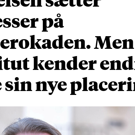
sser på
terokaden. Men
itut kender en
 sin nye placer