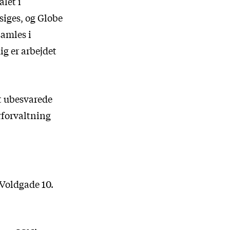
let i
iges, og Globe
samles i
g er arbejdet
t ubesvarede
rforvaltning
r Voldgade 10.