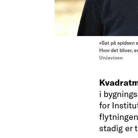
»Sat på spidsen er
Hvor det bliver, e
Uniavisen
Kvadratm
i bygning
for Instit
flytninge
stadig er t