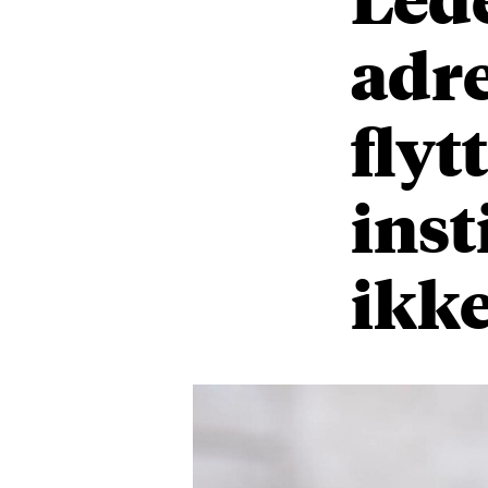
adre
flyt
inst
ikke