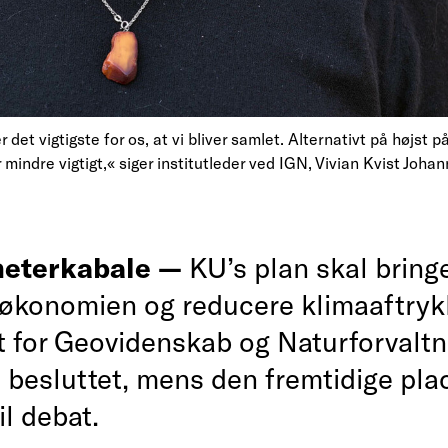
 det vigtigste for os, at vi bliver samlet. Alternativt på højst p
r mindre vigtigt,« siger institutleder ved IGN, Vivian Kvist Joha
eterkabale —
KU’s plan skal bring
søkonomien og reducere klimaaftryk
ut for Geovidenskab og Naturforvaltn
n besluttet, mens den fremtidige pla
il debat.