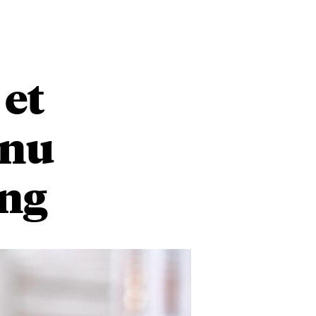
 et
dnu
ing