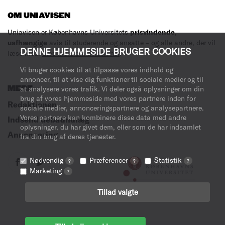
OM UNIAVISEN
Uniavisen er Københavns Universitets
prisvindende
,
uafhængige
avis til studerende og ansatte – og alle andre, der vil
DENNE HJEMMESIDE BRUGER COOKIES
læse med.
Læs mere om avisen her
.
Vi bruger cookies til at tilpasse vores indhold og
annoncer, til at vise dig funktioner til sociale medier og til
MERE
at analysere vores trafik. Vi deler også oplysninger om din
brug af vores hjemmeside med vores partnere inden for
Redaktionen
sociale medier, annonceringspartnere og analysepartnere.
Vores partnere kan kombinere disse data med andre
Indsend debatindlæg
oplysninger, du har givet dem, eller som de har indsamlet
Annoncering
fra din brug af deres tjenester.
Nødvendig
Præferencer
Statistik
?
?
?
Marketing
?
Tillad valgte